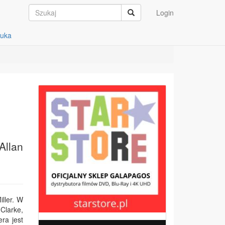
Login
auka
Allan
iller. W
Clarke,
ra jest