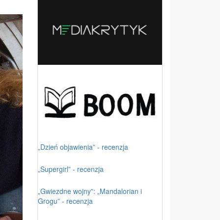
„Dzień objawienia” - recenzja
„Supergirl” - recenzja
„Gwiezdne wojny”: „Mandalorian i
Grogu” - recenzja