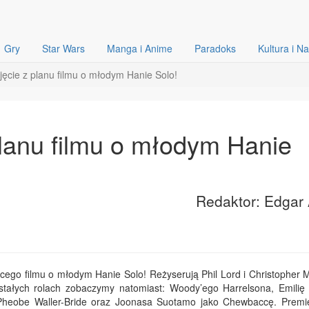
Gry
Star Wars
Manga i Anime
Paradoks
Kultura i N
jęcie z planu filmu o młodym Hanie Solo!
planu filmu o młodym Hanie
Redaktor: Edgar 
ącego filmu o młodym Hanie Solo! Reżyserują Phil Lord i Christopher M
stałych rolach zobaczymy natomiast: Woody’ego Harrelsona, Emilię 
Pheobe Waller-Bride oraz Joonasa Suotamo jako Chewbaccę. Premie