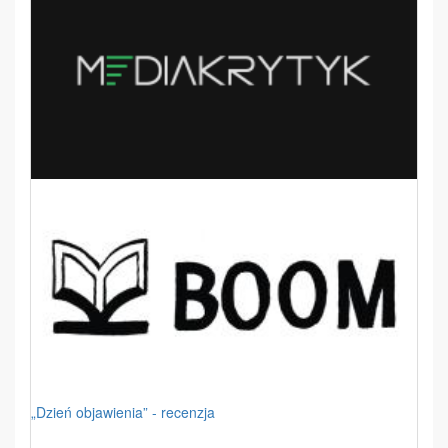
„Dzień objawienia” - recenzja