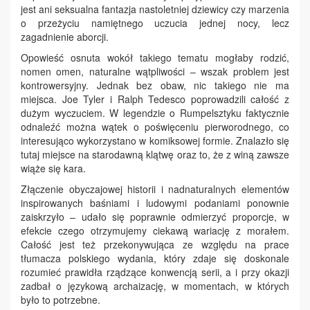
jest ani seksualna fantazja nastoletniej dziewicy czy marzenia
o przeżyciu namiętnego uczucia jednej nocy, lecz
zagadnienie aborcji.
Opowieść osnuta wokół takiego tematu mogłaby rodzić,
nomen omen, naturalne wątpliwości – wszak problem jest
kontrowersyjny. Jednak bez obaw, nic takiego nie ma
miejsca. Joe Tyler i Ralph Tedesco poprowadzili całość z
dużym wyczuciem. W legendzie o Rumpelsztyku faktycznie
odnaleźć można wątek o poświęceniu pierworodnego, co
interesująco wykorzystano w komiksowej formie. Znalazło się
tutaj miejsce na starodawną klątwę oraz to, że z winą zawsze
wiąże się kara.
Złączenie obyczajowej historii i nadnaturalnych elementów
inspirowanych baśniami i ludowymi podaniami ponownie
zaiskrzyło – udało się poprawnie odmierzyć proporcje, w
efekcie czego otrzymujemy ciekawą wariację z morałem.
Całość jest też przekonywująca ze względu na prace
tłumacza polskiego wydania, który zdaje się doskonale
rozumieć prawidła rządzące konwencją serii, a i przy okazji
zadbał o językową archaizację, w momentach, w których
było to potrzebne.