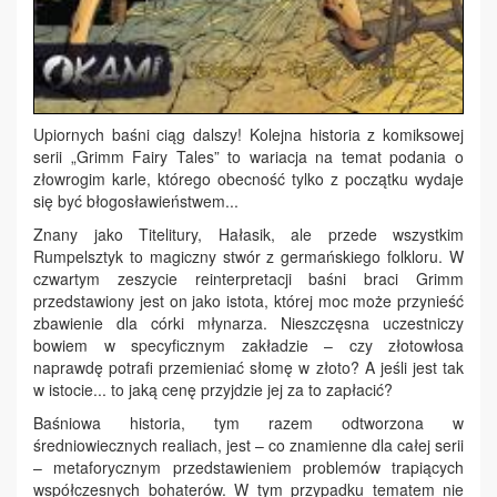
Upiornych baśni ciąg dalszy! Kolejna historia z komiksowej
serii „Grimm Fairy Tales” to wariacja na temat podania o
złowrogim karle, którego obecność tylko z początku wydaje
się być błogosławieństwem...
Znany jako Titelitury, Hałasik, ale przede wszystkim
Rumpelsztyk to magiczny stwór z germańskiego folkloru. W
czwartym zeszycie reinterpretacji baśni braci Grimm
przedstawiony jest on jako istota, której moc może przynieść
zbawienie dla córki młynarza. Nieszczęsna uczestniczy
bowiem w specyficznym zakładzie – czy złotowłosa
naprawdę potrafi przemieniać słomę w złoto? A jeśli jest tak
w istocie... to jaką cenę przyjdzie jej za to zapłacić?
Baśniowa historia, tym razem odtworzona w
średniowiecznych realiach, jest – co znamienne dla całej serii
– metaforycznym przedstawieniem problemów trapiących
współczesnych bohaterów. W tym przypadku tematem nie