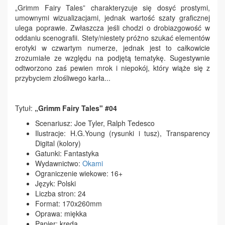
„Grimm Fairy Tales” charakteryzuje się dosyć prostymi,
umownymi wizualizacjami, jednak wartość szaty graficznej
ulega poprawie. Zwłaszcza jeśli chodzi o drobiazgowość w
oddaniu scenografii. Stety/niestety próżno szukać elementów
erotyki w czwartym numerze, jednak jest to całkowicie
zrozumiałe ze względu na podjętą tematykę. Sugestywnie
odtworzono zaś pewien mrok i niepokój, który wiąże się z
przybyciem złośliwego karła...
Tytuł:
„Grimm Fairy Tales" #04
Scenariusz: Joe Tyler, Ralph Tedesco
Ilustracje: H.G.Young (rysunki i tusz), Transparency
Digital (kolory)
Gatunki: Fantastyka
Wydawnictwo:
Okami
Ograniczenie wiekowe: 16+
Język: Polski
Liczba stron: 24
Format: 170x260mm
Oprawa: miękka
Papier: kreda