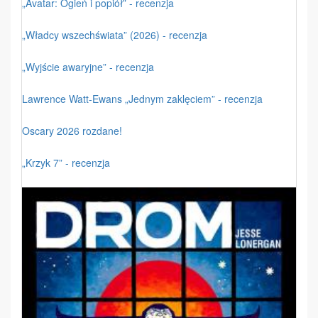
„Avatar: Ogień i popiół” - recenzja
„Władcy wszechświata” (2026) - recenzja
„Wyjście awaryjne” - recenzja
Lawrence Watt-Ewans „Jednym zaklęciem” - recenzja
Oscary 2026 rozdane!
„Krzyk 7” - recenzja