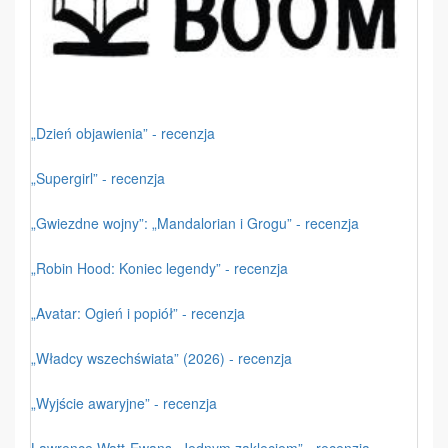
„Dzień objawienia” - recenzja
„Supergirl” - recenzja
„Gwiezdne wojny”: „Mandalorian i Grogu” - recenzja
„Robin Hood: Koniec legendy” - recenzja
„Avatar: Ogień i popiół” - recenzja
„Władcy wszechświata” (2026) - recenzja
„Wyjście awaryjne” - recenzja
Lawrence Watt-Ewans „Jednym zaklęciem” - recenzja