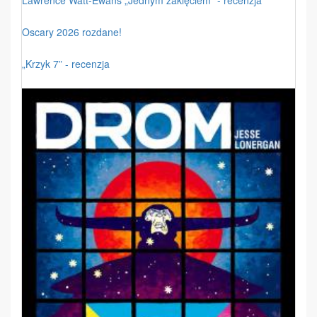
Oscary 2026 rozdane!
„Krzyk 7” - recenzja