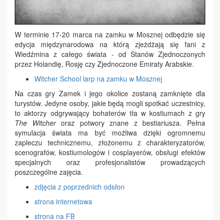
W terminie 17-20 marca na zamku w Mosznej odbędzie się
edycja międzynarodowa na którą zjeżdżają się fani z
Wiedźmina z całego świata - od Stanów Zjednoczonych
przez Holandię, Rosję czy Zjednoczone Emiraty Arabskie.
Witcher School larp na zamku w Mosznej
Na czas gry Zamek i jego okolice zostaną zamknięte dla
turystów. Jedyne osoby, jakie będą mogli spotkać uczestnicy,
to aktorzy odgrywający bohaterów tła w kostiumach z gry
The Witcher
oraz potwory znane z bestiariusza. Pełna
symulacja świata ma być możliwa dzięki ogromnemu
zapleczu technicznemu, złożonemu z charakteryzatorów,
scenografów, kostiumologów i cosplayerów, obsługi efektów
specjalnych oraz profesjonalistów prowadzących
poszczególne zajęcia.
zdjęcia z poprzednich odsłon
strona internetowa
strona na FB