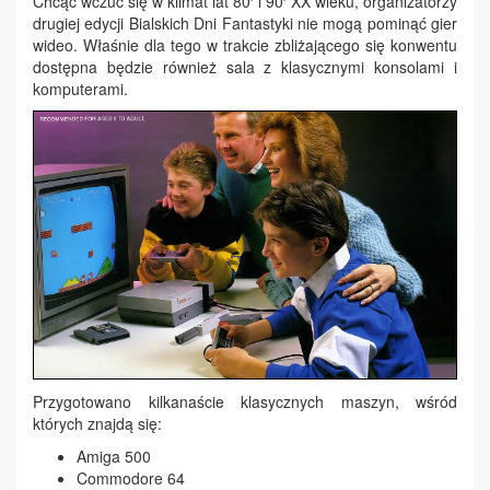
Chcąc wczuć się w klimat lat 80′ i 90′ XX wieku, organizatorzy
drugiej edycji Bialskich Dni Fantastyki nie mogą pominąć gier
wideo. Właśnie dla tego w trakcie zbliżającego się konwentu
dostępna będzie również sala z klasycznymi konsolami i
komputerami.
Przygotowano kilkanaście klasycznych maszyn, wśród
których znajdą się:
Amiga 500
Commodore 64