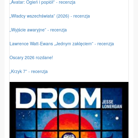
„Avatar: Ogień i popiół” - recenzja
„Władcy wszechświata” (2026) - recenzja
„Wyjście awaryjne” - recenzja
Lawrence Watt-Ewans „Jednym zaklęciem” - recenzja
Oscary 2026 rozdane!
„Krzyk 7” - recenzja