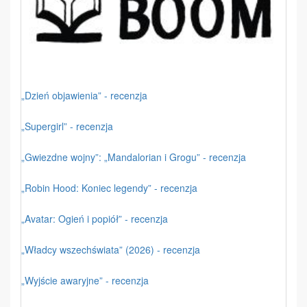
„Dzień objawienia” - recenzja
„Supergirl” - recenzja
„Gwiezdne wojny”: „Mandalorian i Grogu” - recenzja
„Robin Hood: Koniec legendy” - recenzja
„Avatar: Ogień i popiół” - recenzja
„Władcy wszechświata” (2026) - recenzja
„Wyjście awaryjne” - recenzja