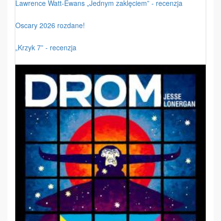
Lawrence Watt-Ewans „Jednym zaklęciem” - recenzja
Oscary 2026 rozdane!
„Krzyk 7” - recenzja