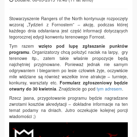
Stowarzyszenie Rangers of the North kontynuuje rozpoczęty
wczoraj „Tydzień z Fornostem” – akcję, podczas której
każdego dnia odsłaniana jest część informacji dotyczących
tegorocznej edycji konwentu terenowego Fornost.
Tym razem
wzięto pod lupę zgłaszanie punktów
programu
. Organizatorzy chcą położyć nacisk na larpy, gry
terenowe itp., zatem takie właśnie propozycje będą
najchętniej przyjmowane. Ponieważ jednak nie samym
odgrywaniem i bieganiem po lesie człowiek żyje, oczywiście
mile widziane są również wszelkie inne atrakcje – turnieje,
konkursy, warsztaty etc.
Formularz zgłoszeniowy będzie
otwarty do 30 kwietnia
. Znajdziecie go pod
tym adresem
.
Rzecz jasna, przygotowanie programu będzie nagradzane
zwrotami kosztów akredytacji – dokładne informacje na ten
temat podamy na dniach. Jutro oczekujcie kolejnej porcji
wiadomości ;)