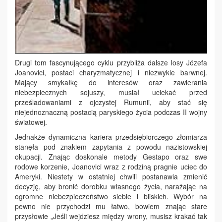
Drugi tom fascynującego cyklu przybliża dalsze losy Józefa
Joanovici, postaci charyzmatycznej i niezwykle barwnej.
Mający smykałkę do interesów oraz zawierania
niebezpiecznych sojuszy, musiał uciekać przed
prześladowaniami z ojczystej Rumunii, aby stać się
niejednoznaczną postacią paryskiego życia podczas II wojny
światowej.
Jednakże dynamiczna kariera przedsiębiorczego złomiarza
stanęła pod znakiem zapytania z powodu nazistowskiej
okupacji. Znając doskonale metody Gestapo oraz swe
rodowe korzenie, Joanovici wraz z rodziną pragnie uciec do
Ameryki. Niestety w ostatniej chwili postanawia zmienić
decyzję, aby bronić dorobku własnego życia, narażając na
ogromne niebezpieczeństwo siebie i bliskich. Wybór na
pewno nie przychodzi mu łatwo, bowiem znając stare
przysłowie „Jeśli wejdziesz między wrony, musisz krakać tak