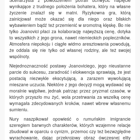
Scenarzysta z powodzeniem potrafi uchwycić napięcie
wynikające z trudnego położenia bohatera, który na własne
życzenie znalazł się w matni. Ryzykowna gra, którą
zainicjował może okazać się dla niego oraz bliskich
wybawieniem bądź też przemienić w sromotną klęskę. Bo nie
tylko Joanovici płaci za kolaborację najwyższą cenę, dotyka
to wszystkich z jego grona, nawet niemieckich popleczników.
Atmosfera niepokoju i ciągłe widmo aresztowania powodują,
że oddala się nie tylko od własnej rodziny, ale też swojej
wspólnoty.
Niejednoznaczność postawy Joanoviciego, jego nieustanne
parcie do sukcesu, zaradność i elokwencja sprawiają, że jest
postacią niezwykle ekscytującą, a zarazem wywołującą
mieszane uczucia. Niektóre z jego decyzji mogą wydawać się
moralnie wątpliwe, jednak patrząc przez pryzmat czasów, w
których przyszło mu żyć, wola przetrwania za wszelką cenę
wymagała zdecydowanych kroków, nawet wbrew własnemu
sumieniu.
Nury naszpikował opowieść o rumuńskim imigrancie
szeregiem barwnych charakterów, których wzajemne relacje
zbudował w oparciu o cynizm, przemoc czy też bezwzględne
wyrachowanie, dając przekrojowy obraz ówczesnej elity