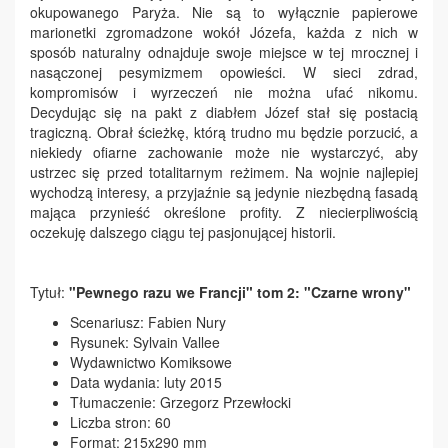
okupowanego Paryża. Nie są to wyłącznie papierowe
marionetki zgromadzone wokół Józefa, każda z nich w
sposób naturalny odnajduje swoje miejsce w tej mrocznej i
nasączonej pesymizmem opowieści. W sieci zdrad,
kompromisów i wyrzeczeń nie można ufać nikomu.
Decydując się na pakt z diabłem Józef stał się postacią
tragiczną. Obrał ścieżkę, którą trudno mu będzie porzucić, a
niekiedy ofiarne zachowanie może nie wystarczyć, aby
ustrzec się przed totalitarnym reżimem. Na wojnie najlepiej
wychodzą interesy, a przyjaźnie są jedynie niezbędną fasadą
mająca przynieść określone profity. Z niecierpliwością
oczekuję dalszego ciągu tej pasjonującej historii.
Tytuł:
"Pewnego razu we Francji" tom 2: "Czarne wrony"
Scenariusz: Fabien Nury
Rysunek: Sylvain Vallee
Wydawnictwo Komiksowe
Data wydania: luty 2015
Tłumaczenie: Grzegorz Przewłocki
Liczba stron: 60
Format: 215x290 mm