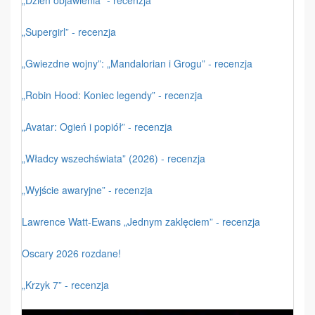
„Dzień objawienia” - recenzja
„Supergirl” - recenzja
„Gwiezdne wojny”: „Mandalorian i Grogu” - recenzja
„Robin Hood: Koniec legendy” - recenzja
„Avatar: Ogień i popiół” - recenzja
„Władcy wszechświata” (2026) - recenzja
„Wyjście awaryjne” - recenzja
Lawrence Watt-Ewans „Jednym zaklęciem” - recenzja
Oscary 2026 rozdane!
„Krzyk 7” - recenzja