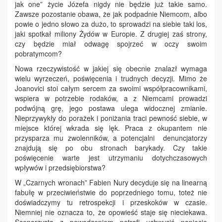
jak one” życie Józefa nigdy nie będzie już takie samo.
Zawsze pozostanie obawa, że jak podpadnie Niemcom, albo
powie o jedno słowo za dużo, to sprowadzi na siebie taki los,
jaki spotkał miliony Żydów w Europie. Z drugiej zaś strony,
czy będzie miał odwagę spojrzeć w oczy swoim
pobratymcom?
Nowa rzeczywistość w jakiej się obecnie znalazł wymaga
wielu wyrzeczeń, poświęcenia i trudnych decyzji. Mimo że
Joanovici stoi całym sercem za swoimi współpracownikami,
wspiera w potrzebie rodaków, a z Niemcami prowadzi
podwójną grę, jego postawa ulega widocznej zmianie.
Nieprzywykły do porażek i poniżania traci pewność siebie, w
miejsce której wkrada się lęk. Praca z okupantem nie
przysparza mu zwolenników, a potencjalni denuncjatorzy
znajdują się po obu stronach barykady. Czy takie
poświęcenie warte jest utrzymaniu dotychczasowych
wpływów i przedsiębiorstwa?
W „Czarnych wronach” Fabien Nury decyduje się na linearną
fabułę w przeciwieństwie do poprzedniego tomu, toteż nie
doświadczymy tu retrospekcji i przeskoków w czasie.
Niemniej nie oznacza to, że opowieść staje się nieciekawa.