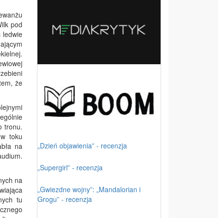
rewanżu
ilk pod
 ledwie
gającym
ielnej.
ewiowej
rzebieni
tem, że
olejnymi
ególnie
 tronu.
 w toku
„Dzień objawienia” - recenzja
abła na
audium.
„Supergirl” - recenzja
nych na
„Gwiezdne wojny”: „Mandalorian i
wiająca
Grogu” - recenzja
nych tu
ycznego