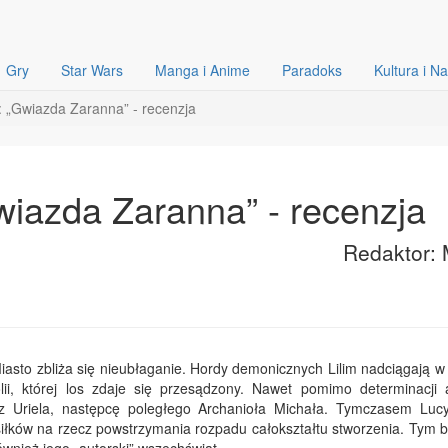
Gry
Star Wars
Manga i Anime
Paradoks
Kultura i N
: „Gwiazda Zaranna” - recenzja
wiazda Zaranna” - recenzja
Redaktor: 
iasto zbliża się nieubłaganie. Hordy demonicznych Lilim nadciągają w
olii, której los zdaje się przesądzony. Nawet pomimo determinacji 
 Uriela, następcę poległego Archanioła Michała. Tymczasem Lucy
siłków na rzecz powstrzymania rozpadu całokształtu stworzenia. Tym ba