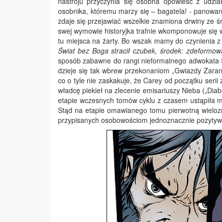
nastroju przyczynia się osobna opowieść z udzi
osobnika, któremu marzy się – bagatela! - panowa
zdaje się przejawiać wszelkie znamiona drwiny ze 
swej wymowie historyjka trafnie wkomponowuje się w
tu miejsca na żarty. Bo wszak mamy do czynienia z 
Świat bez Boga stracił czubek, środek: zdeformowa
sposób zabawne do rangi nieformalnego adwokata Stw
dzieje się tak wbrew przekonaniom „Gwiazdy Zarann
co o tyle nie zaskakuje, że Carey od początku seri
władcę piekieł na zlecenie emisariuszy Nieba („Dia
etapie wczesnych tomów cyklu z czasem ustąpiła mie
Stąd na etapie omawianego tomu pierwotną wieloz
przypisanych osobowościom jednoznacznie pozyty