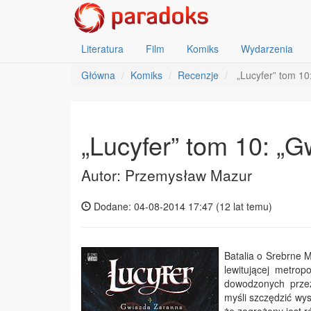
Literatura
Film
Komiks
Wydarzenia
Główna
Komiks
Recenzje
„Lucyfer” tom 10
„Lucyfer” tom 10: „G
Autor: Przemysław Mazur
Dodane: 04-08-2014 17:47 (
12 lat temu
)
Batalia o Srebrne M
lewitującej metrop
dowodzonych przez
myśli szczędzić wy