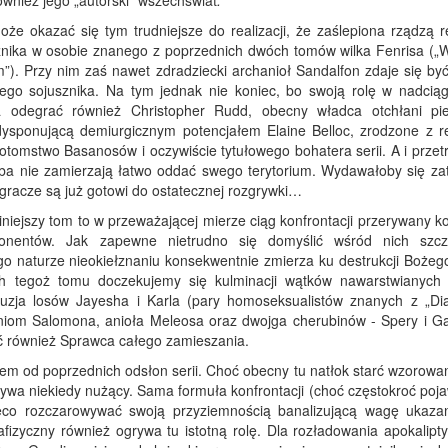
ównież jego „autorski” wszechświat
.
że okazać się tym trudniejsze do realizacji, że zaślepiona rządzą 
usznika w osobie znanego z poprzednich dwóch tomów wilka Fenrisa („W
”). Przy nim zaś nawet zdradziecki archanioł Sandalfon zdaje się być
nego sojusznika. Na tym jednak nie koniec, bo swoją rolę w nadcią
 odegrać również Christopher Rudd, obecny władca otchłani piek
ysponującą demiurgicznym potencjałem Elaine Belloc, zrodzone z r
o potomstwo Basanosów i oczywiście tytułowego bohatera serii. A i przet
eba nie zamierzają łatwo oddać swego terytorium. Wydawałoby się za
 gracze są już gotowi do ostatecznej rozgrywki…
niniejszy tom to w przeważającej mierze ciąg konfrontacji przerywany k
onentów. Jak zapewne nietrudno się domyślić wśród nich szcz
go naturze nieokiełznaniu konsekwentnie zmierza ku destrukcji Bożego
ch tegoż tomu doczekujemy się kulminacji wątków nawarstwianych
luzja losów Jayesha i Karla (pary homoseksualistów znanych z „Di
aniom Salomona, anioła Meleosa oraz dwojga cherubinów - Spery i G
 również Sprawca całego zamieszania.
em od poprzednich odsłon serii. Choć obecny tu natłok starć wzorowa
wa niekiedy nużący. Sama formuła konfrontacji (choć częstokroć poja
eco rozczarowywać swoją przyziemnością banalizującą wagę ukaza
afizyczny również ogrywa tu istotną rolę. Dla rozładowania apokalipt