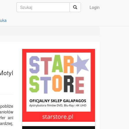
Login
auka
Motyl
 pobliże
aniołów
fer ani
rdziej,