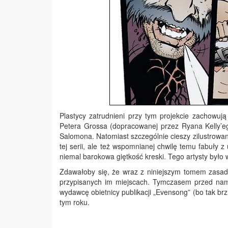
Plastycy zatrudnieni przy tym projekcie zachowują
Petera Grossa (dopracowanej przez Ryana Kelly’eg
Salomona. Natomiast szczególnie cieszy zilustrowan
tej serii, ale też wspomnianej chwilę temu fabuły 
niemal barokowa giętkość kreski. Tego artysty było w
Zdawałoby się, że wraz z niniejszym tomem zasadn
przypisanych im miejscach. Tymczasem przed nami 
wydawcę obietnicy publikacji „Evensong” (bo tak b
tym roku.