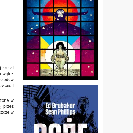
 kreski
o wątek
pizodów
iowość i
czone w
j przez
szcze w