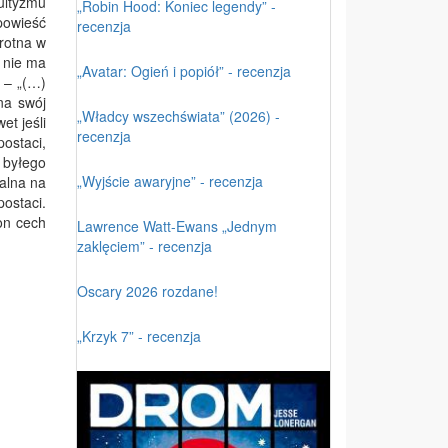
ultyzmu
„Robin Hood: Koniec legendy” -
powieść
recenzja
rotna w
 nie ma
„Avatar: Ogień i popiół” - recenzja
 – „(…)
na swój
„Władcy wszechświata” (2026) -
t jeśli
recenzja
ostaci,
z byłego
„Wyjście awaryjne” - recenzja
alna na
postaci.
on cech
Lawrence Watt-Ewans „Jednym
zaklęciem” - recenzja
Oscary 2026 rozdane!
„Krzyk 7” - recenzja