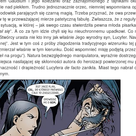
ałem Gaudium i jego koleżanki oraz zaznajomionego z tajnikami ok
nie nad piekłem. Trudno jednoznacznie orzec, niemniej wspomniana o
środowisk parających się czarną magią. Trzeba przyznać, że owa przew
 tę w przeważającej mierze patetyczną fabułę. Zwłaszcza, że z reguły
sytuacją, w której – jak swego czasu stwierdziła pewna młoda pisarka
ł się
”. A co za tym idzie chyli się ku nieuchronnemu upadkowi. Co 
órcy urasta nie kto inny jak właśnie Jego wyrodny syn, Lucyfer. Nawe
ej”. Jest w tym coś z próby złagodzenia tradycyjnego wizerunku tej p
i zmierzał właśnie w tym kierunku. Dość wspomnieć misję podjętą prze
beł na progu”). Natura bezwzględnego manipulatora, wyraźnie dostrzeg
jsca nasilającej się skłonności autora do heroizacji powierzonej mu 
naczność i drapieżność Lucyfera
de facto
zanikła. Miast tego nabrał 
wnym.