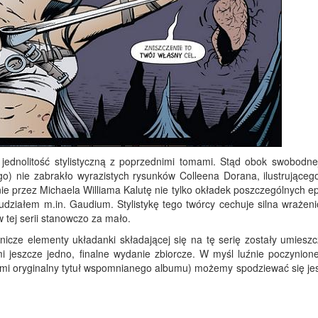
 jednolitość stylistyczną z poprzednimi tomami. Stąd obok swobodnej
o) nie zabrakło wyrazistych rysunków Colleena Dorana, ilustrująceg
ie przez Michaela Williama Kalutę nie tylko okładek poszczególnych e
z udziałem m.in. Gaudium. Stylistykę tego twórcy cechuje silna wrażen
 tej serii stanowczo za mało.
icze elementy układanki składającej się na tę serię zostały umiesz
jeszcze jedno, finalne wydanie zbiorcze. W myśl luźnie poczynione
rzmi oryginalny tytuł wspomnianego albumu) możemy spodziewać się je