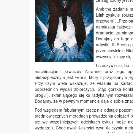
że zagrożony jest r
Ambitne zadanie mo
Lilith zyskuje soj
drzewem”, „Przełom
namiastką faktycz
dramacie zamierza
Dodajmy do tego d
artystki Jill Prest
przedstawiciele Ni
wszyscy liczący się
I rzeczywiście, bo 
machinacjami „Gwiazdy Zarannej oraz jego op
niebezpiecznym jest Fenris, który z przypisanym je
Przy czym wiele wskazuje, że właśnie na karta
poprzednich wydań zbiorczych. Stąd gorzka konk
progu”), skłaniającego się ku radykalnym rozwiąz
Dodajmy, że w pewnym momencie daje o sobie znać
Pod względem fabularnym rzecz nie odstaje poziom
średniowiecznych metodach prowadzenia oblężeń by
się we wcześniejszych odcinkach cyklu) może ni
wydarzeń. Choć gwoli ścisłości czynnik czysto met