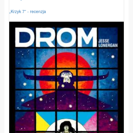
„Krzyk 7” - recenzja