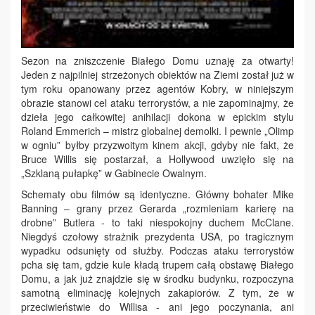
Sezon na zniszczenie Białego Domu uznaję za otwarty!
Jeden z najpilniej strzeżonych obiektów na Ziemi został już w
tym roku opanowany przez agentów Kobry, w niniejszym
obrazie stanowi cel ataku terrorystów, a nie zapominajmy, że
dzieła jego całkowitej anihilacji dokona w epickim stylu
Roland Emmerich – mistrz globalnej demolki. I pewnie „Olimp
w ogniu” byłby przyzwoitym kinem akcji, gdyby nie fakt, że
Bruce Willis się postarzał, a Hollywood uwzięło się na
„Szklaną pułapkę” w Gabinecie Owalnym.
Schematy obu filmów są identyczne. Główny bohater Mike
Banning – grany przez Gerarda „rozmieniam karierę na
drobne” Butlera - to taki niespokojny duchem McClane.
Niegdyś czołowy strażnik prezydenta USA, po tragicznym
wypadku odsunięty od służby. Podczas ataku terrorystów
pcha się tam, gdzie kule kładą trupem całą obstawę Białego
Domu, a jak już znajdzie się w środku budynku, rozpoczyna
samotną eliminację kolejnych zakapiorów. Z tym, że w
przeciwieństwie do Willisa - ani jego poczynania, ani