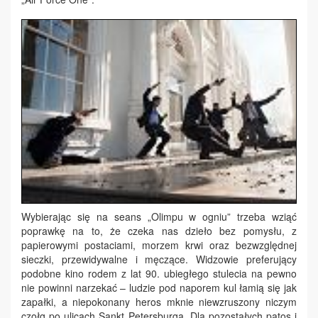
Wybierając się na seans „Olimpu w ogniu” trzeba wziąć
poprawkę na to, że czeka nas dzieło bez pomysłu, z
papierowymi postaciami, morzem krwi oraz bezwzględnej
sieczki, przewidywalne i męczące. Widzowie preferujący
podobne kino rodem z lat 90. ubiegłego stulecia na pewno
nie powinni narzekać – ludzie pod naporem kul łamią się jak
zapałki, a niepokonany heros mknie niewzruszony niczym
czołg po ulicach Sankt Petersburga. Dla pozostałych patos i