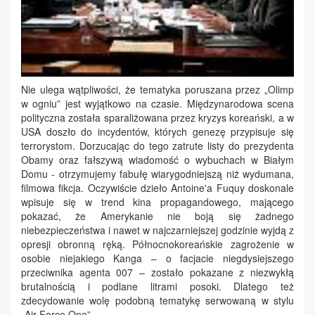
Nie ulega wątpliwości, że tematyka poruszana przez „Olimp
w ogniu” jest wyjątkowo na czasie. Międzynarodowa scena
polityczna została sparaliżowana przez kryzys koreański, a w
USA doszło do incydentów, których genezę przypisuje się
terrorystom. Dorzucając do tego zatrute listy do prezydenta
Obamy oraz fałszywą wiadomość o wybuchach w Białym
Domu - otrzymujemy fabułę wiarygodniejszą niż wydumana,
filmowa fikcja. Oczywiście dzieło Antoine'a Fuquy doskonale
wpisuje się w trend kina propagandowego, mającego
pokazać, że Amerykanie nie boją się żadnego
niebezpieczeństwa i nawet w najczarniejszej godzinie wyjdą z
opresji obronną ręką. Północnokoreańskie zagrożenie w
osobie niejakiego Kanga – o facjacie niegdysiejszego
przeciwnika agenta 007 – zostało pokazane z niezwykłą
brutalnością i podlane litrami posoki. Dlatego też
zdecydowanie wolę podobną tematykę serwowaną w stylu
„Air Force One”.