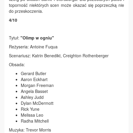
toporność niektórych scen może okazać się poprzeczką nie
do przeskoczenia.
4/10
Tytuł:
"Olimp w ogniu"
Reżyseria: Antoine Fuqua
Scenariusz: Katrin Benedikt, Creighton Rothenberger
Obsada:
Gerard Butler
Aaron Eckhart
Morgan Freeman
Angela Basset
Ashley Judd
Dylan McDermott
Rick Yune
Melissa Leo
Radha Mitchell
Muzyka: Trevor Morris