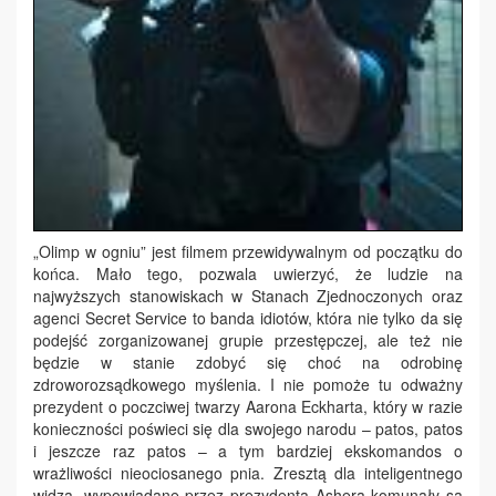
„Olimp w ogniu” jest filmem przewidywalnym od początku do
końca. Mało tego, pozwala uwierzyć, że ludzie na
najwyższych stanowiskach w Stanach Zjednoczonych oraz
agenci Secret Service to banda idiotów, która nie tylko da się
podejść zorganizowanej grupie przestępczej, ale też nie
będzie w stanie zdobyć się choć na odrobinę
zdroworozsądkowego myślenia. I nie pomoże tu odważny
prezydent o poczciwej twarzy Aarona Eckharta, który w razie
konieczności poświeci się dla swojego narodu – patos, patos
i jeszcze raz patos – a tym bardziej ekskomandos o
wrażliwości nieociosanego pnia. Zresztą dla inteligentnego
widza, wypowiadane przez prezydenta Ashera komunały są