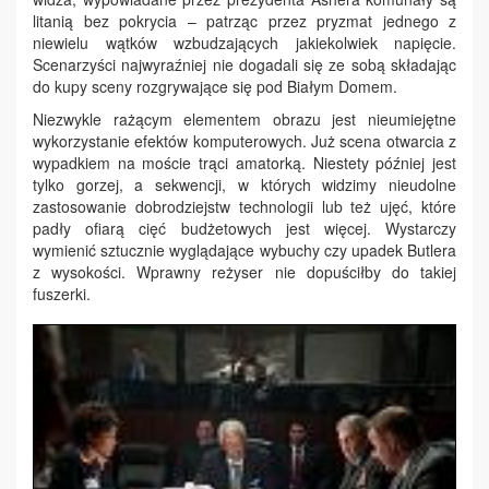
litanią bez pokrycia – patrząc przez pryzmat jednego z
niewielu wątków wzbudzających jakiekolwiek napięcie.
Scenarzyści najwyraźniej nie dogadali się ze sobą składając
do kupy sceny rozgrywające się pod Białym Domem.
Niezwykle rażącym elementem obrazu jest nieumiejętne
wykorzystanie efektów komputerowych. Już scena otwarcia z
wypadkiem na moście trąci amatorką. Niestety później jest
tylko gorzej, a sekwencji, w których widzimy nieudolne
zastosowanie dobrodziejstw technologii lub też ujęć, które
padły ofiarą cięć budżetowych jest więcej. Wystarczy
wymienić sztucznie wyglądające wybuchy czy upadek Butlera
z wysokości. Wprawny reżyser nie dopuściłby do takiej
fuszerki.