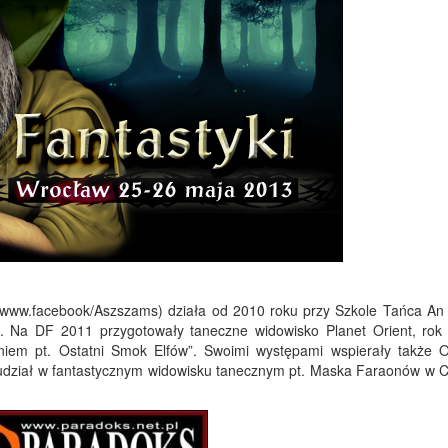
(www.facebook/Aszszams) działa od 2010 roku przy Szkole Tańca An
. Na DF 2011 przygotowały taneczne widowisko Planet Orient, rok 
niem pt. Ostatni Smok Elfów”. Swoimi występami wspierały także O
y udział w fantastycznym widowisku tanecznym pt. Maska Faraonów w 