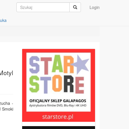
Login
auka
Motyl
zucha -
d Smoki