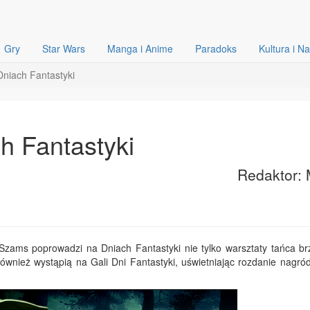
Gry
Star Wars
Manga i Anime
Paradoks
Kultura i N
niach Fantastyki
h Fantastyki
Redaktor: 
Szams poprowadzi na Dniach Fantastyki nie tylko warsztaty tańca br
również wystąpią na Gali Dni Fantastyki, uświetniając rozdanie nagró