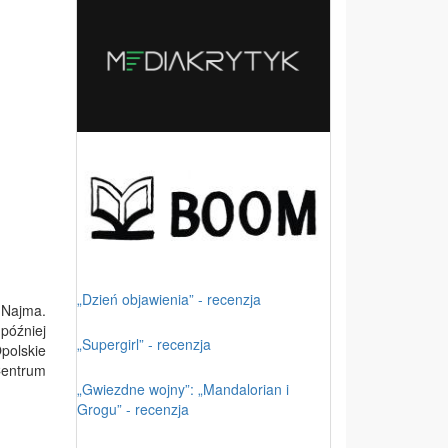
„Dzień objawienia” - recenzja
 Najma.
później
„Supergirl” - recenzja
polskie
Centrum
„Gwiezdne wojny”: „Mandalorian i
Grogu” - recenzja