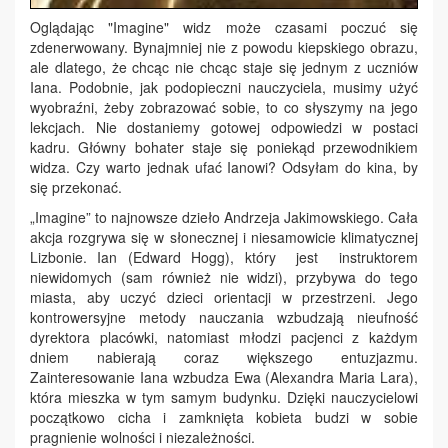
Oglądając "Imagine" widz może czasami poczuć się
zdenerwowany. Bynajmniej nie z powodu kiepskiego obrazu,
ale dlatego, że chcąc nie chcąc staje się jednym z uczniów
Iana. Podobnie, jak podopieczni nauczyciela, musimy użyć
wyobraźni, żeby zobrazować sobie, to co słyszymy na jego
lekcjach. Nie dostaniemy gotowej odpowiedzi w postaci
kadru. Główny bohater staje się poniekąd przewodnikiem
widza. Czy warto jednak ufać Ianowi? Odsyłam do kina, by
się przekonać.
„Imagine” to najnowsze dzieło Andrzeja Jakimowskiego. Cała
akcja rozgrywa się w słonecznej i niesamowicie klimatycznej
Lizbonie. Ian (Edward Hogg), który jest instruktorem
niewidomych (sam również nie widzi), przybywa do tego
miasta, aby uczyć dzieci orientacji w przestrzeni. Jego
kontrowersyjne metody nauczania wzbudzają nieufność
dyrektora placówki, natomiast młodzi pacjenci z każdym
dniem nabierają coraz większego entuzjazmu.
Zainteresowanie Iana wzbudza Ewa (Alexandra Maria Lara),
która mieszka w tym samym budynku. Dzięki nauczycielowi
początkowo cicha i zamknięta kobieta budzi w sobie
pragnienie wolności i niezależności.