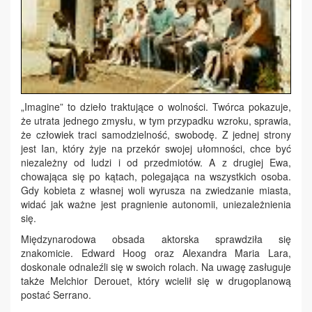
„Imagine” to dzieło traktujące o wolności. Twórca pokazuje,
że utrata jednego zmysłu, w tym przypadku wzroku, sprawia,
że człowiek traci samodzielność, swobodę. Z jednej strony
jest Ian, który żyje na przekór swojej ułomności, chce być
niezależny od ludzi i od przedmiotów. A z drugiej Ewa,
chowająca się po kątach, polegająca na wszystkich osoba.
Gdy kobieta z własnej woli wyrusza na zwiedzanie miasta,
widać jak ważne jest pragnienie autonomii, uniezależnienia
się.
Międzynarodowa obsada aktorska sprawdziła się
znakomicie. Edward Hoog oraz Alexandra Maria Lara,
doskonale odnaleźli się w swoich rolach. Na uwagę zasługuje
także Melchior Derouet, który wcielił się w drugoplanową
postać Serrano.