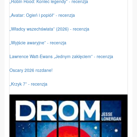
„Robin Hood: Koniec legendy” - recenzja
„Avatar: Ogień i popiół” - recenzja
„Władcy wszechświata” (2026) - recenzja
„Wyjście awaryjne” - recenzja
Lawrence Watt-Ewans „Jednym zaklęciem” - recenzja
Oscary 2026 rozdane!
„Krzyk 7” - recenzja