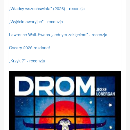
„Władcy wszechświata” (2026) - recenzja
„Wyjście awaryjne” - recenzja
Lawrence Watt-Ewans „Jednym zaklęciem” - recenzja
Oscary 2026 rozdane!
„Krzyk 7” - recenzja