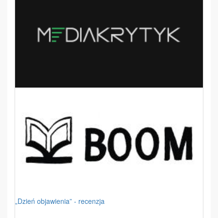
„Dzień objawienia” - recenzja