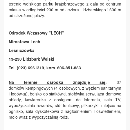
terenie welskiego parku krajobrazowego z dala od centrum
miasta w odległości 200 m od Jeziora Lidzbarskiego i 600 m
od strzeżonej plaży.
Ośrodek Wczasowy "LECH"
Mirosława Lech
Leśniczówka
13-230 Lidzbark Welski
Tel. (023) 6961319, kom. 606-851-883
Na terenie ośrodka znajduje się
:
37
domków kempingowych (4 osobowych, z węzłem sanitarnym
i lodówką), boisko do siatkówki, stołówka serwująca domowe
obiady, kawiarenka z dostępem do internetu, sala TV,
wypożyczalnia rowerów, stół tenisowy, piłkarzyki, miejsce na
ognisko, sala dyskotekowa z nagłośnieniem i oświetleniem,
molo wraz z wypożyczalnią łodzi.