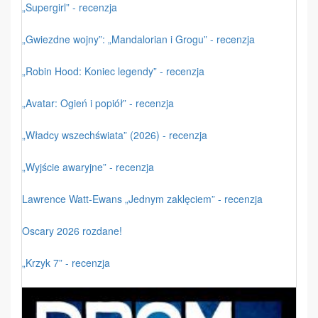
„Supergirl” - recenzja
„Gwiezdne wojny”: „Mandalorian i Grogu” - recenzja
„Robin Hood: Koniec legendy” - recenzja
„Avatar: Ogień i popiół” - recenzja
„Władcy wszechświata” (2026) - recenzja
„Wyjście awaryjne” - recenzja
Lawrence Watt-Ewans „Jednym zaklęciem” - recenzja
Oscary 2026 rozdane!
„Krzyk 7” - recenzja