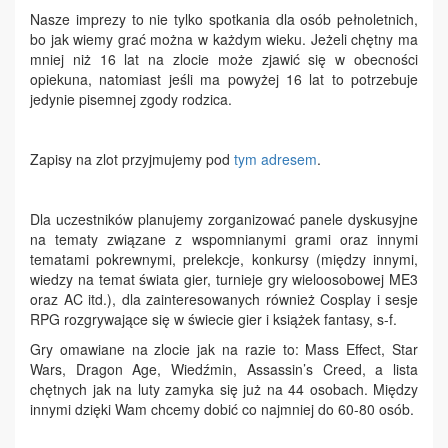
Nasze imprezy to nie tylko spotkania dla osób pełnoletnich,
bo jak wiemy grać można w każdym wieku. Jeżeli chętny ma
mniej niż 16 lat na zlocie może zjawić się w obecności
opiekuna, natomiast jeśli ma powyżej 16 lat to potrzebuje
jedynie pisemnej zgody rodzica.
Zapisy na zlot przyjmujemy pod
tym adresem
.
Dla uczestników planujemy zorganizować panele dyskusyjne
na tematy związane z wspomnianymi grami oraz innymi
tematami pokrewnymi, prelekcje, konkursy (między innymi,
wiedzy na temat świata gier, turnieje gry wieloosobowej ME3
oraz AC itd.), dla zainteresowanych również Cosplay i sesje
RPG rozgrywające się w świecie gier i książek fantasy, s-f.
Gry omawiane na zlocie jak na razie to: Mass Effect, Star
Wars, Dragon Age, Wiedźmin, Assassin’s Creed, a lista
chętnych jak na luty zamyka się już na 44 osobach. Między
innymi dzięki Wam chcemy dobić co najmniej do 60-80 osób.