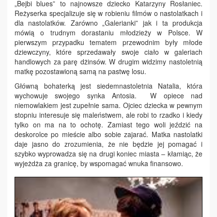
„Bejbi blues” to najnowsze dziecko Katarzyny Rosłaniec.
Reżyserka specjalizuje się w robieniu filmów o nastolatkach i
dla nastolatków. Zarówno „Galerianki” jak i ta produkcja
mówią o trudnym dorastaniu młodzieży w Polsce. W
pierwszym przypadku tematem przewodnim były młode
dziewczyny, które sprzedawały swoje ciało w galeriach
handlowych za parę dżinsów. W drugim widzimy nastoletnią
matkę pozostawioną samą na pastwę losu.
Główną bohaterką jest siedemnastoletnia Natalia, która
wychowuje swojego synka Antosia. W opiece nad
niemowlakiem jest zupełnie sama. Ojciec dziecka w pewnym
stopniu interesuje się maleństwem, ale robi to rzadko i kiedy
tylko on ma na to ochotę. Zamiast tego woli jeździć na
deskorolce po mieście albo sobie zajarać. Matka nastolatki
daje jasno do zrozumienia, że nie będzie jej pomagać i
szybko wyprowadza się na drugi koniec miasta – kłamiąc, że
wyjeżdża za granicę, by wspomagać wnuka finansowo.