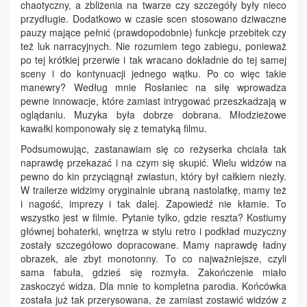
chaotyczny, a zbliżenia na twarze czy szczegóły były nieco
przydługie. Dodatkowo w czasie scen stosowano dziwaczne
pauzy mające pełnić (prawdopodobnie) funkcje przebitek czy
też luk narracyjnych. Nie rozumiem tego zabiegu, ponieważ
po tej krótkiej przerwie i tak wracano dokładnie do tej samej
sceny i do kontynuacji jednego wątku. Po co więc takie
manewry? Według mnie Rosłaniec na siłę wprowadza
pewne innowacje, które zamiast intrygować przeszkadzają w
oglądaniu. Muzyka była dobrze dobrana. Młodzieżowe
kawałki komponowały się z tematyką filmu.
Podsumowując, zastanawiam się co reżyserka chciała tak
naprawdę przekazać i na czym się skupić. Wielu widzów na
pewno do kin przyciągnął zwiastun, który był całkiem niezły.
W trailerze widzimy oryginalnie ubraną nastolatkę, mamy też
i nagość, imprezy i tak dalej. Zapowiedź nie kłamie. To
wszystko jest w filmie. Pytanie tylko, gdzie reszta? Kostiumy
głównej bohaterki, wnętrza w stylu retro i podkład muzyczny
zostały szczegółowo dopracowane. Mamy naprawdę ładny
obrazek, ale zbyt monotonny. To co najważniejsze, czyli
sama fabuła, gdzieś się rozmyła. Zakończenie miało
zaskoczyć widza. Dla mnie to kompletna parodia. Końcówka
została już tak przerysowana, że zamiast zostawić widzów z