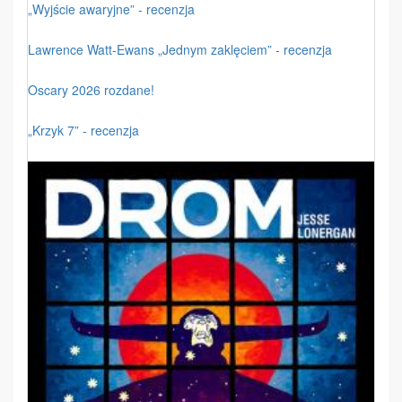
„Wyjście awaryjne” - recenzja
Lawrence Watt-Ewans „Jednym zaklęciem” - recenzja
Oscary 2026 rozdane!
„Krzyk 7” - recenzja