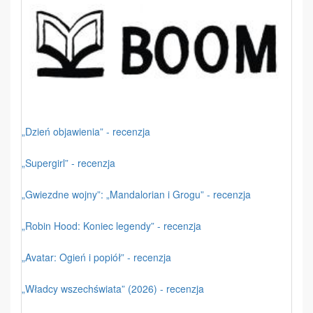
„Dzień objawienia” - recenzja
„Supergirl” - recenzja
„Gwiezdne wojny”: „Mandalorian i Grogu” - recenzja
„Robin Hood: Koniec legendy” - recenzja
„Avatar: Ogień i popiół” - recenzja
„Władcy wszechświata” (2026) - recenzja