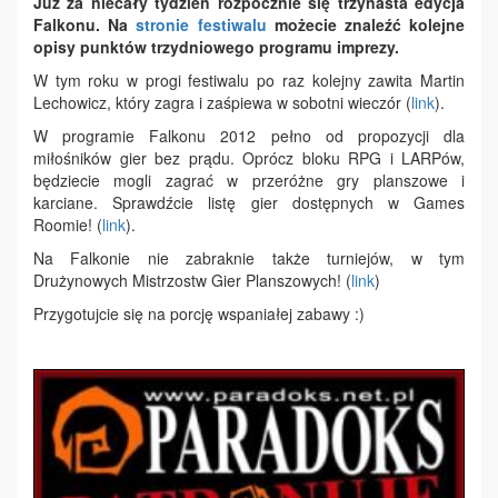
Już za niecały tydzień rozpocznie się trzynasta edycja
Falkonu. Na
stronie festiwalu
możecie znaleźć kolejne
opisy punktów trzydniowego programu imprezy.
W tym roku w progi festiwalu po raz kolejny zawita Martin
Lechowicz, który zagra i zaśpiewa w sobotni wieczór (
link
).
W programie Falkonu 2012 pełno od propozycji dla
miłośników gier bez prądu. Oprócz bloku RPG i LARPów,
będziecie mogli zagrać w przeróżne gry planszowe i
karciane. Sprawdźcie listę gier dostępnych w Games
Roomie! (
link
).
Na Falkonie nie zabraknie także turniejów, w tym
Drużynowych Mistrzostw Gier Planszowych! (
link
)
Przygotujcie się na porcję wspaniałej zabawy :)