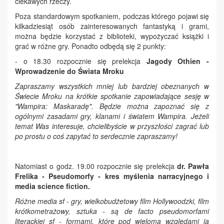
ciekawych rzeczy.
Poza standardowym spotkaniem, podczas którego pojawi się
kilkadziesiąt osób zainteresowanych fantastyką i grami,
można będzie korzystać z biblioteki, wypożyczać książki i
grać w różne gry. Ponadto odbędą się 2 punkty:
- o 18.30 rozpocznie się prelekcja
Jagody Othien -
Wprowadzenie do Świata Mroku
Zapraszamy wszystkich mniej lub bardziej obeznanych w
Świecie Mroku na krótkie spotkanie zapowiadające sesję w
"Wampira: Maskaradę". Będzie można zapoznać się z
ogólnymi zasadami gry, klanami i światem Wampira. Jeżeli
temat Was interesuje, chcielibyście w przyszłości zagrać lub
po prostu o coś zapytać to serdecznie zapraszamy!
Natomiast o godz. 19.00 rozpocznie się prelekcja
dr. Pawła
Frelika - Pseudomorfy - kres myślenia narracyjnego i
media science fiction.
Różne media sf - gry, wielkobudżetowy film Hollywoodzki, film
krótkometrażowy, sztuka - są de facto pseudomorfami
literackiej sf - formami, które pod wieloma względami ją