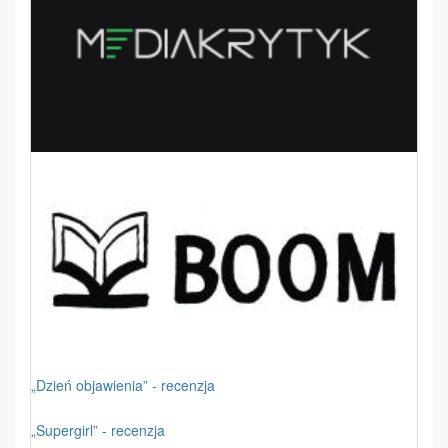
„Dzień objawienia” - recenzja
„Supergirl” - recenzja