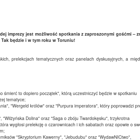
ej imprezy jest możliwość spotkania z zaproszonymi gośćmi – 
. Tak będzie i w tym roku w Toruniu!
skich, prelekcjach tematycznych oraz panelach dyskusyjnych, a międ
Bo śmierć to dopiero początek", którą uczestniczyć będzie w spotkaniu
zej tematyce;
nia", "Wergeld królów" oraz "Purpura imperatora", który poprowadzi pr
", "Wilżyńska Dolina" oraz "Saga o zbóju Twardokęsku", trzykrotna
tóra wygłosi prelekcję o czarownicach i ich sabatach oraz opowie o sw
im;
 komiksów "Skryptorium Kawerny", "Jebudubu" oraz "WydawNICtwo",