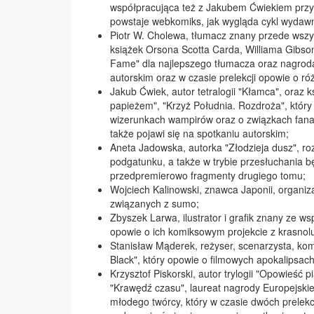
współpracująca też z Jakubem Ćwiekiem przy k
powstaje webkomiks, jak wygląda cykl wydawnic
Piotr W. Cholewa, tłumacz znany przede wszys
książek Orsona Scotta Carda, Williama Gibso
Fame" dla najlepszego tłumacza oraz nagrodą
autorskim oraz w czasie prelekcji opowie o ró
Jakub Ćwiek, autor tetralogii "Kłamca", oraz 
papieżem", "Krzyż Południa. Rozdroża", który
wizerunkach wampirów oraz o związkach fana
także pojawi się na spotkaniu autorskim;
Aneta Jadowska, autorka "Złodzieja dusz", ro
podgatunku, a także w trybie przesłuchania b
przedpremierowo fragmenty drugiego tomu;
Wojciech Kalinowski, znawca Japonii, organizat
związanych z sumo;
Zbyszek Larwa, ilustrator i grafik znany ze w
opowie o ich komiksowym projekcie z krasnolu
Stanisław Mąderek, reżyser, scenarzysta, kom
Black", który opowie o filmowych apokalipsac
Krzysztof Piskorski, autor trylogii "Opowieść 
"Krawędź czasu", laureat nagrody Europejskie
młodego twórcy, który w czasie dwóch prelekc