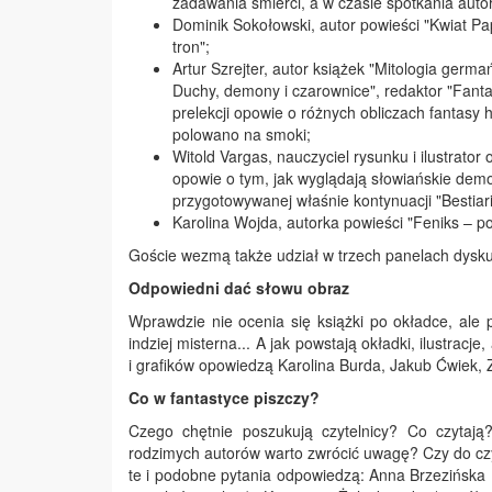
zadawania śmierci, a w czasie spotkania auto
Dominik Sokołowski, autor powieści "Kwiat Pa
tron";
Artur Szrejter, autor książek "Mitologia ge
Duchy, demony i czarownice", redaktor "Fanta
prelekcji opowie o różnych obliczach fantasy h
polowano na smoki;
Witold Vargas, nauczyciel rysunku i ilustrator 
opowie o tym, jak wyglądają słowiańskie dem
przygotowywanej właśnie kontynuacji "Bestiar
Karolina Wojda, autorka powieści "Feniks – poc
Goście wezmą także udział w trzech panelach dysku
Odpowiedni dać słowu obraz
Wprawdzie nie ocenia się książki po okładce, ale
indziej misterna... A jak powstają okładki, ilustrac
i grafików opowiedzą Karolina Burda, Jakub Ćwiek, Z
Co w fantastyce piszczy?
Czego chętnie poszukują czytelnicy? Co czytaj
rodzimych autorów warto zwrócić uwagę? Czy do czy
te i podobne pytania odpowiedzą: Anna Brzezińska 