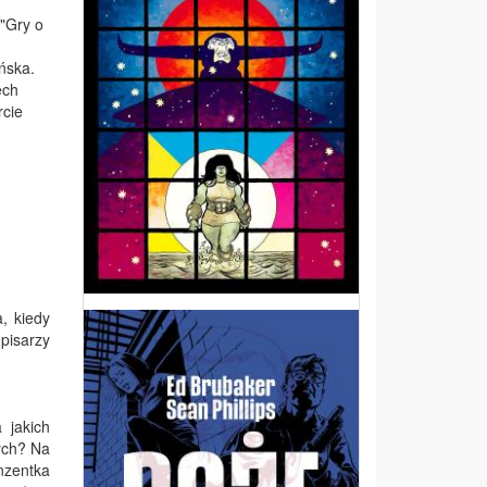
 "Gry o
ńska.
ech
rcie
, kiedy
 pisarzy
 jakich
ych? Na
nzentka