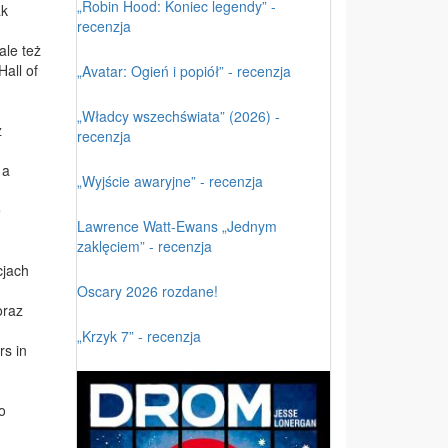
„Robin Hood: Koniec legendy” -
ak
recenzja
ale też
all of
„Avatar: Ogień i popiół” - recenzja
„Władcy wszechświata” (2026) -
z
recenzja
 a
„Wyjście awaryjne” - recenzja
e
Lawrence Watt-Ewans „Jednym
zaklęciem” - recenzja
cjach
Oscary 2026 rozdane!
oraz
„Krzyk 7” - recenzja
rs in
o