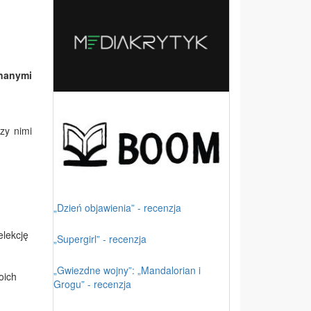
znanymi
zy nimi
„Dzień objawienia” - recenzja
elekcję
„Supergirl” - recenzja
„Gwiezdne wojny”: „Mandalorian i
oich
Grogu” - recenzja