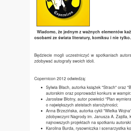
Wiadomo, że jednym z ważnych elementów każd
osobami ze świata literatury, komiksu i nie tylko
Będziecie mogli uczestniczyć w spotkaniach autor
zdobywać autografy swoich idoli.
Copernicon 2012 odwiedzą:
Sylwia Błach, autorka książek "Strach" oraz "
autorskim oraz poprowadzi konkurs w wampir
Jarosław Błotny, autor powieści "Plan wymiera
o największych ateistach starożytności;
Anna Brzezińska, autorka cykli "Wielka Wojna
zdobywczyni Nagrody im. Janusza A. Zajdla, k
najnowszych projektach na spotkaniu autorsk
Karolina Burda, rysowniczka i scenarzystka