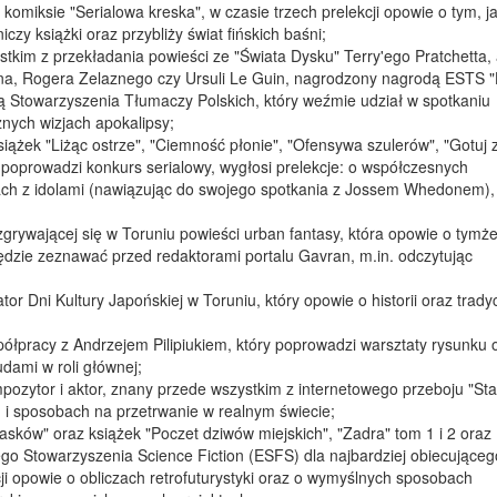
omiksie "Serialowa kreska", w czasie trzech prelekcji opowie o tym, j
zy książki oraz przybliży świat fińskich baśni;
tkim z przekładania powieści ze "Świata Dysku" Terry'ego Pratchetta, 
na, Rogera Zelaznego czy Ursuli Le Guin, nagrodzony nagrodą ESTS "H
 Stowarzyszenia Tłumaczy Polskich, który weźmie udział w spotkaniu
żnych wizjach apokalipsy;
książek "Liżąc ostrze", "Ciemność płonie", "Ofensywa szulerów", "Gotuj 
 poprowadzi konkurs serialowy, wygłosi prelekcje: o współczesnych
ch z idolami (nawiązując do swojego spotkania z Jossem Whedonem),
zgrywającej się w Toruniu powieści urban fantasy, która opowie o tymż
ędzie zeznawać przed redaktorami portalu Gavran, m.in. odczytując
or Dni Kultury Japońskiej w Toruniu, który opowie o historii oraz trady
spółpracy z Andrzejem Pilipiukiem, który poprowadzi warsztaty rysunku 
dami w roli głównej;
pozytor i aktor, znany przede wszystkim z internetowego przeboju "Sta
h i sposobach na przetrwanie w realnym świecie;
piasków" oraz książek "Poczet dziwów miejskich", "Zadra" tom 1 i 2 oraz
go Stowarzyszenia Science Fiction (ESFS) dla najbardziej obiecująceg
ji opowie o obliczach retrofuturystyki oraz o wymyślnych sposobach