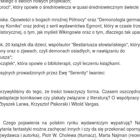
rskiego o swoich nowych projektach;
proci", który opowie o średniowiecza w quasi-średniowiecznym świecie
rmańska. Opowieści o bogach mroźnej Północy" oraz "Demonologia germa
sy Komiks" oraz jednej z serii wydawnictwa Egmont, który w czasie trz
istorycznej, o tym, jak myśleli Wikingowie oraz o tym, dlaczego tak upa
ok. 20 książek dla dzieci, współautor "Bestiariusza słowiańskiego", który
ony oraz o zjawach, czyli demonach osiadłych, w nawiązaniu do
iusza";
zątek", która opowie o biblioterapii, czyli leczeniu książkami.
syjnych prowadzonych przez Ewę "Serenity" Iwaniec:
 przywykliśmy do tego, że treści towarzyszy forma. Czasem oszczędna
je, adaptacje komiksowe czy plakaty związane z literaturą? O współpracy
byszek Larwa, Krzysztof Piskorski i Witold Vargas.
ą? Czego pojawienia na polskim rynku wydawniczym wypatrują? Na
tania fantastyki można zachęcać innych i czy da się przekonać oporn
(wydawca i autorka), Piotr W. Cholewa (tłumacz), Marta Najman (rece