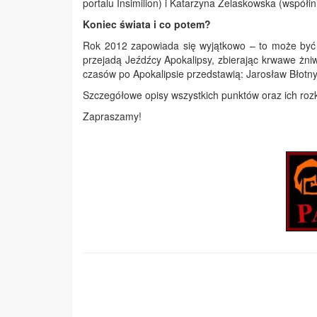
portalu Insimilion) i Katarzyna Żelaskowska (współi
Koniec świata i co potem?
Rok 2012 zapowiada się wyjątkowo – to może być 
przejadą Jeźdźcy Apokalipsy, zbierając krwawe żniw
czasów po Apokalipsie przedstawią: Jarosław Błotny,
Szczegółowe opisy wszystkich punktów oraz ich roz
Zapraszamy!