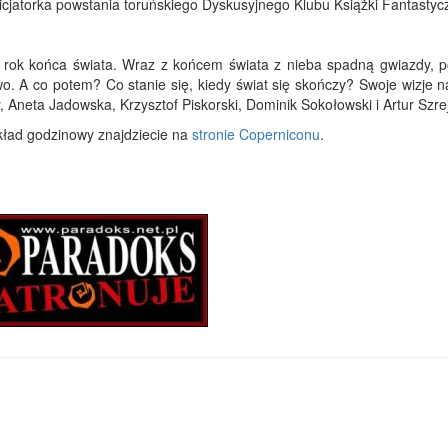
nicjatorka powstania toruńskiego Dyskusyjnego Klubu Książki Fantastycz
rok końca świata. Wraz z końcem świata z nieba spadną gwiazdy, p
o. A co potem? Co stanie się, kiedy świat się skończy? Swoje wizje n
 Aneta Jadowska, Krzysztof Piskorski, Dominik Sokołowski i Artur Szrej
kład godzinowy znajdziecie na
stronie Coperniconu
.