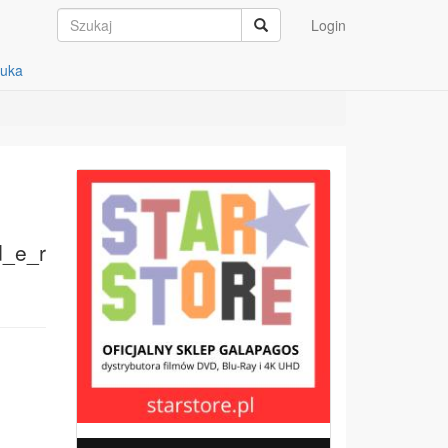
Login
auka
d_e_r