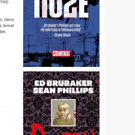
nej).
o ziemi
a temat
ter.