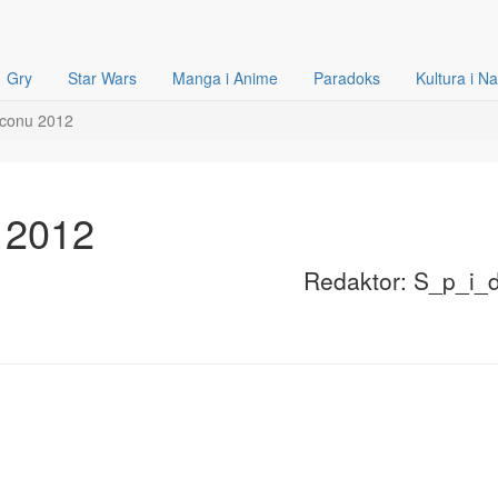
Gry
Star Wars
Manga i Anime
Paradoks
Kultura i N
iconu 2012
 2012
Redaktor: S_p_i_