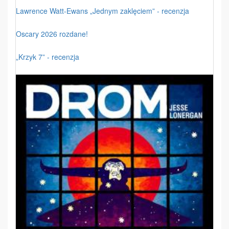
Lawrence Watt-Ewans „Jednym zaklęciem” - recenzja
Oscary 2026 rozdane!
„Krzyk 7” - recenzja