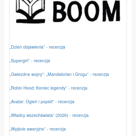
„Dzień objawienia” - recenzja
„Supergirl” - recenzja
„Gwiezdne wojny”: „Mandalorian i Grogu” - recenzja
„Robin Hood: Koniec legendy” - recenzja
„Avatar: Ogień i popiół” - recenzja
„Władcy wszechświata” (2026) - recenzja
„Wyjście awaryjne” - recenzja