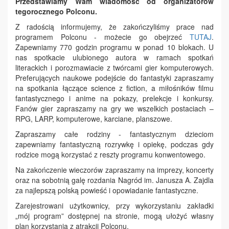
Przedstawiamy Wam wiadomość od organizatorów
tegorocznego Polconu.
Z radością informujemy, że zakończyliśmy prace nad
programem Polconu - możecie go obejrzeć
TUTAJ
.
Zapewniamy 770 godzin programu w ponad 10 blokach. U
nas spotkacie ulubionego autora w ramach spotkań
literackich i porozmawiacie z twórcami gier komputerowych.
Preferujących naukowe podejście do fantastyki zapraszamy
na spotkania łączące science z fiction, a miłośników filmu
fantastycznego i anime na pokazy, prelekcje i konkursy.
Fanów gier zapraszamy na gry we wszelkich postaciach –
RPG, LARP, komputerowe, karciane, planszowe.
Zapraszamy całe rodziny - fantastycznym dzieciom
zapewniamy fantastyczną rozrywkę i opiekę, podczas gdy
rodzice mogą korzystać z reszty programu konwentowego.
Na zakończenie wieczorów zapraszamy na imprezy, koncerty
oraz na sobotnią galę rozdania Nagród im. Janusza A. Zajdla
za najlepszą polską powieść i opowiadanie fantastyczne.
Zarejestrowani użytkownicy, przy wykorzystaniu zakładki
„mój program” dostępnej na stronie, mogą ułożyć własny
plan korzystania z atrakcji Polconu.