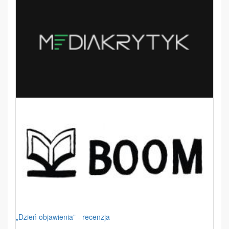
„Dzień objawienia” - recenzja