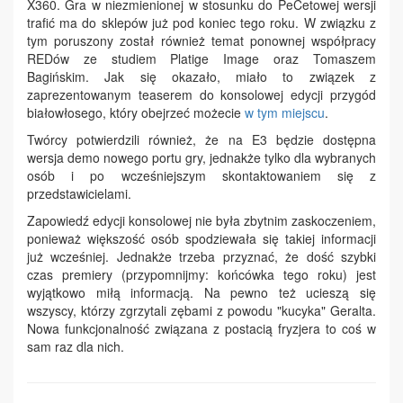
X360. Gra w niezmienionej w stosunku do PeCetowej wersji
trafić ma do sklepów już pod koniec tego roku. W związku z
tym poruszony został również temat ponownej współpracy
REDów ze studiem Platige Image oraz Tomaszem
Bagińskim. Jak się okazało, miało to związek z
zaprezentowanym teaserem do konsolowej edycji przygód
białowłosego, który obejrzeć możecie
w tym miejscu
.
Twórcy potwierdzili również, że na E3 będzie dostępna
wersja demo nowego portu gry, jednakże tylko dla wybranych
osób i po wcześniejszym skontaktowaniem się z
przedstawicielami.
Zapowiedź edycji konsolowej nie była zbytnim zaskoczeniem,
ponieważ większość osób spodziewała się takiej informacji
już wcześniej. Jednakże trzeba przyznać, że dość szybki
czas premiery (przypomnijmy: końcówka tego roku) jest
wyjątkowo miłą informacją. Na pewno też ucieszą się
wszyscy, którzy zgrzytali zębami z powodu "kucyka" Geralta.
Nowa funkcjonalność związana z postacią fryzjera to coś w
sam raz dla nich.