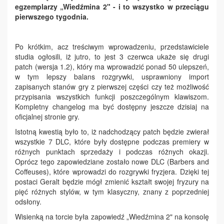
egzemplarzy „Wiedźmina 2" - i to wszystko w przeciągu
pierwszego tygodnia.
Po krótkim, acz treściwym wprowadzeniu, przedstawiciele
studia ogłosili, iż jutro, to jest 3 czerwca ukaże się drugi
patch (wersja 1.2), który ma wprowadzić ponad 50 ulepszeń,
w tym lepszy balans rozgrywki, usprawniony import
zapisanych stanów gry z pierwszej części czy też możliwość
przypisania wszystkich funkcji poszczególnym klawiszom.
Kompletny changelog ma być dostępny jeszcze dzisiaj na
oficjalnej stronie gry.
Istotną kwestią było to, iż nadchodzący patch będzie zwierał
wszystkie 7 DLC, które były dostępne podczas premiery w
różnych punktach sprzedaży i podczas różnych okazji.
Oprócz tego zapowiedziane zostało nowe DLC (Barbers and
Coffeuses), które wprowadzi do rozgrywki fryzjera. Dzięki tej
postaci Geralt będzie mógł zmienić kształt swojej fryzury na
pięć różnych stylów, w tym klasyczny, znany z poprzedniej
odsłony.
Wisienką na torcie była zapowiedź „Wiedźmina 2" na konsolę