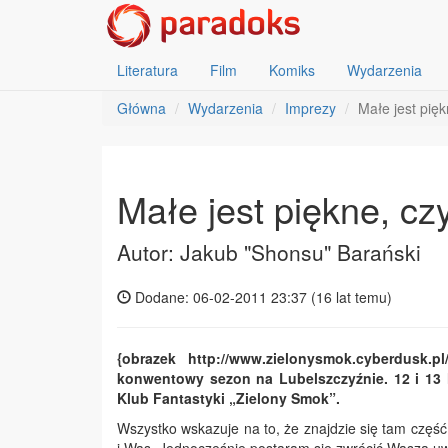
Literatura
Film
Komiks
Wydarzenia
Główna
Wydarzenia
Imprezy
Małe jest pię
Małe jest piękne, cz
Autor: Jakub "Shonsu" Barański
Dodane: 06-02-2011 23:37 (
16 lat temu
)
{obrazek http://www.zielonysmok.cyberdusk.
konwentowy sezon na Lubelszczyźnie. 12 i 13
Klub Fantastyki „Zielony Smok”.
Wszystko wskazuje na to, że znajdzie się tam część