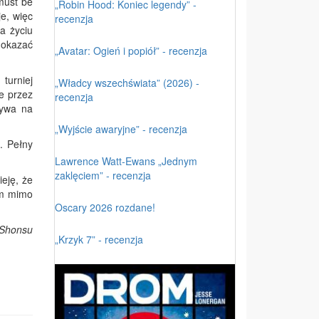
 must be
„Robin Hood: Koniec legendy” -
je, więc
recenzja
a życiu
 okazać
„Avatar: Ogień i popiół” - recenzja
turniej
„Władcy wszechświata” (2026) -
ne przez
recenzja
bywa na
„Wyjście awaryjne” - recenzja
. Pełny
Lawrence Watt-Ewans „Jednym
zaklęciem” - recenzja
eję, że
ym mimo
Oscary 2026 rozdane!
Shonsu
„Krzyk 7” - recenzja