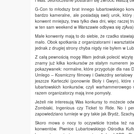
i Was. Jednocześnie postaram się zwrócić Waszą uwag
G-Con to młodszy brat innego lubartowskiego konwe
bardzo kameralne, ale posiadają swój urok, który p
konwent mniejszy, trwa tylko dwa dni, więc raczej 
w ten sam weekend w Warszawie odbywa się zjAva), 
Małe konwenty mają to do siebie, że rzadko stawiają
mało. Obok spotkania z organizatorami i warsztatów
jednak z drugiej strony chyba nigdy nie byłem w Lub
Z całą pewnością mogę Wam jednak polecić wizytę w
znamy już kilka konkursów ze stałym numerem j
pokazywanek: normalne, które przygotuje dla nas D
Umlego – Kosmiczny filmowy i Gwiezdny serialowy 
jeszcze Karteczki (ponownie Bioły i Gwyn), które
lubartowskich konkursów, czyli warhammerowego 
razem organizatorzy mają inne pomysły.
Jeżeli nie interesują Was konkursy to możecie od
Zombiaki, Ingenious czy Ticket to Ride. No i p
zapowiedziano turnieje w gry takie jak Brydż, Szach
Skoro mowa o nocy to oczywiście trzeba też n
konwentów. Piwnice Lubartowskiego Ośrodka Kult