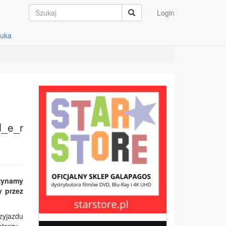
Login
auka
d_e_r
zynamy
y przez
zyjazdu