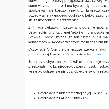
konwent organizatorzy przygotowali dwa LARPy. Pier
some way out of here” i ma być oparty na serialu „
spodziewam się bardzo fajnej gry. Na graczy cze
uczniów amerykańskiego ogólniaka. Lekko szalony p
się zaskoczeniem dla wszystkich.
Z innych ciekawych rzeczy w programie można z
Szlacheckiej Gry Karcianej Veto i w moim osobistym
Słowika. Trochę szkoda, że ten ostatni punkt m
konwentach w sobotnie wieczory. Moim zdaniem niez
Oczywiście G-Con oferuje jeszcze szereg atrakcji
program znajdziecie na Paradoksie w
tym miejscu
.
To by było chyba na tyle, jeżeli chodzi o moje oc
przekonałem kilka niezdecydowanych osób i zobac
wszystko dotrzeć się nie uda, obiecuję solidną relac
Fotorelacja z ubiegłorocznej edycji G-Conu -
Fotorelacja z G-Conu 2009 -
link