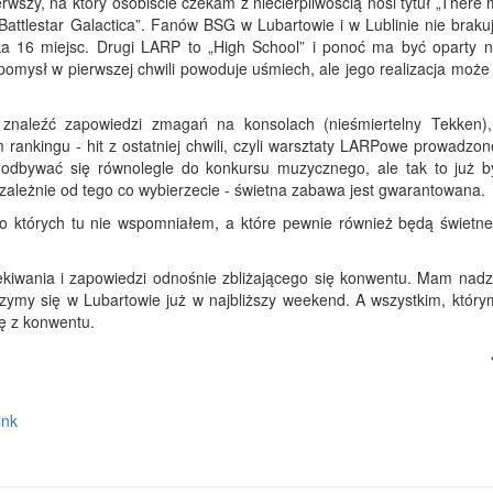
wszy, na który osobiście czekam z niecierpliwością nosi tytuł „There
Battlestar Galactica”. Fanów BSG w Lubartowie i w Lublinie nie braku
ka 16 miejsc. Drugi LARP to „High School” i ponoć ma być oparty n
omysł w pierwszej chwili powoduje uśmiech, ale jego realizacja może
naleźć zapowiedzi zmagań na konsolach (nieśmiertelny Tekken), 
 rankingu - hit z ostatniej chwili, czyli warsztaty LARPowe prowadzo
a odbywać się równolegle do konkursu muzycznego, ale tak to już 
ależnie od tego co wybierzecie - świetna zabawa jest gwarantowana.
, o których tu nie wspomniałem, a które pewnie również będą świetne
zekiwania i zapowiedzi odnośnie zbliżającego się konwentu. Mam nadzi
zymy się w Lubartowie już w najbliższy weekend. A wszystkim, któr
ję z konwentu.
link