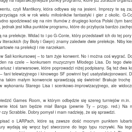
ę na najatrakcyjniejsze punkty programu, które już zdradzili organiza
ntu, czyli Mantikory, która odbywa się na jesieni. Imprezy te są za
rzyciąga rok w rok wielu miłośników fantastyki i gier z okolic. G-Co
trudno spodziewać się na nim tłumów z drugiego końca Polski (tym bard
jednak jest kilka punktów programu, które do przybycia bardzo zachęc
 na prelekcje. Widać to i po G-Conie, który przedstawił ich do tej por
 literackich (by Bioły i Gwyn) znamy zaledwie dwie prelekcje. Niby ki
artowie na prelekcji i nie narzekam.
 Sali konkursowej – to tam żyje konwent. No i można coś wygrać. Do 
eden na czele – konkursem muzycznym Młodego Lisa. Do tego dwie
ariusz i starwarsowe, które poprowadzi niżej podpisany. Są też dwa k
– fani telewizyjnego i kinowego SF powinni być usatysfakcjonowani. 
 na takim małym konwencie sprawdzają się świetnie! Brakuje trochę 
w wykonaniu Starego Lisa i scenkowo-improwizacyjnego, ale widocz
wiedzić Games Room, w którym odbędzie się szereg turniejów m.in. 
ewnie ktoś tam będzie miał Banga (pewnie Ty – przyp. red.) Na 
y czy Scrabble. Dobry pomysł i mam nadzieję, że się sprawdzi.
apisać o LARPach, które są zawsze dość mocnym punktem lubart
ury wydają się wręcz być stworzone do tego typu rozrywki. Na teg