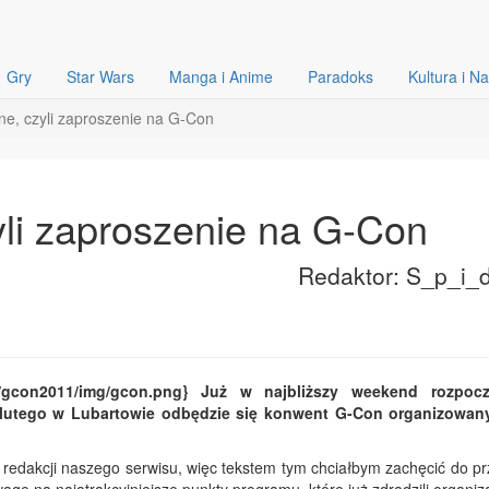
Gry
Star Wars
Manga i Anime
Paradoks
Kultura i N
kne, czyli zaproszenie na G-Con
yli zaproszenie na G-Con
Redaktor: S_p_i_
pl/gcon2011/img/gcon.png} Już w najbliższy weekend rozpoc
 lutego w Lubartowie odbędzie się konwent G-Con organizowan
 redakcji naszego serwisu, więc tekstem tym chciałbym zachęcić do pr