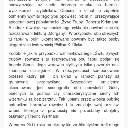
nadwyrężając aż nadto dobrego smaku co bardziej
wyszukanych czytelników. Obecny tu klimat to zupełnie
odmienny wymiar tego typu opowieści niż m.in. przeżywające
apogeum swej popularności „Żywe Trupy” Roberta Kirkmana.
A jednak również zwolennicy tego cyklu nie powinni czuć się
rozczarowani lekturą „Morgany”. W przypadku obu obecnych
tu fabuł w pełni ukontentowane powinny być także osoby
niegardzące twórczością Philipa K. Dicka.
Podobnie jak w przypadku wzmiankowanego „Świtu żywych
trupów” również i tu rozrysowania obu fabuł podjął się
Angelo Stano. Jego wprawna stylistyka tylko pozornie nosi
znamiona oszczędnej. W rzeczywistości komponowane
przezeń kadry jak i ich układ w ramach planszy są
gruntownie przemyślane. Szczególnie umiejętnie
akcentowana jest scenografia obu opowieści. Gesty
obecnych tu postaci czy charakterystyczne cechy ich
wizerunku są bez zarzutu. Tak lubiany przez włoską publikę
naturalizm horrorów również i tu znajduje swój przejaw,
wobec którego z pewnością nie pozostałby obojętny
osławiony Fredric Wertham.
W marcu 2011 roku na ekrany kin za Atlantykiem trafi długo