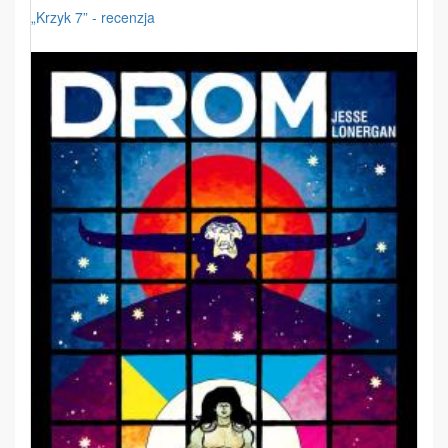
„Krzyk 7” - recenzja