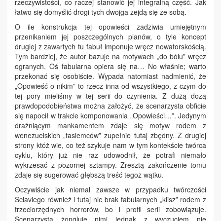
rzeczywistości, co raczej stanowić jej integralną część. Jak
łatwo się domyślić drogi tych dwojga zejdą się ze sobą.
O ile konstrukcja tej opowieści zadziwia umiejętnym
przenikaniem jej poszczególnych planów, o tyle koncept
drugiej z zawartych tu fabuł imponuje wręcz nowatorskością.
Tym bardziej, że autor bazuje na motywach „do bólu” wręcz
ogranych. Oś fabularna opiera się na… No właśnie; warto
przekonać się osobiście. Wypada natomiast nadmienić, że
„Opowieść o nikim” to rzecz inna od wszystkiego, z czym do
tej pory mieliśmy w tej serii do czynienia. Z dużą dozą
prawdopodobieństwa można założyć, że scenarzysta obficie
się napocił w trakcie komponowania „Opowieści…”. Jedynym
drażniącym mankamentem zdaje się motyw rodem z
wenezuelskich „tasiemców” zupełnie tutaj zbędny. Z drugiej
strony któż wie, co też szykuje nam w tym kontekście twórca
cyklu, który już nie raz udowodnił, że potrafi niemało
wykrzesać z pozornej sztampy. Zresztą zakończenie tomu
zdaje się sugerować głębszą treść tegoż wątku.
Oczywiście jak niemal zawsze w przypadku twórczości
Sclaviego również i tutaj nie brak fabularnych „klisz” rodem z
trzeciorzędnych horrorów, bo i profil serii zobowiązuje.
Scenarzysta żongluje nimi jednak z wyczuciem nie