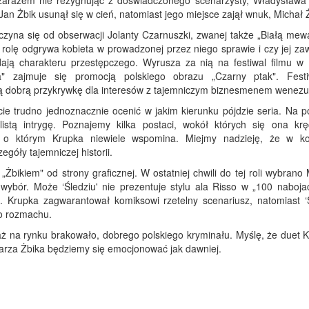
zarazem nie rezygnując z doświadczonego scenarzysty, Władysława 
Jan Żbik usunął się w cień, natomiast jego miejsce zajął wnuk, Michał 
zyna się od obserwacji Jolanty Czarnuszki, zwanej także „Białą mewą
ą rolę odgrywa kobieta w prowadzonej przez niego sprawie i czy jej z
dają charakteru przestępczego. Wyrusza za nią na festiwal filmu w B
a" zajmuje się promocją polskiego obrazu „Czarny ptak". Fest
ią dobrą przykrywkę dla interesów z tajemniczym biznesmenem wenezu
ie trudno jednoznacznie ocenić w jakim kierunku pójdzie seria. Na p
istą intrygę. Poznajemy kilka postaci, wokół których się ona krę
i, o którym Krupka niewiele wspomina. Miejmy nadzieję, że w ko
egóły tajemniczej historii.
bikiem" od strony graficznej. W ostatniej chwili do tej roli wybrano
 wybór. Może ‘Śledziu' nie prezentuje stylu ala Risso w „100 nabojac
 Krupka zagwarantował komiksowi rzetelny scenariusz, natomiast ‘Ś
o rozmachu.
ż na rynku brakowało, dobrego polskiego kryminału. Myślę, że duet K
sarza Żbika będziemy się emocjonować jak dawniej.