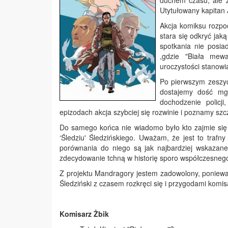
duchem czasu, ale 
Utytułowany kapitan 
Akcja komiksu rozpoc
stara się odkryć jak
spotkania nie posia
,gdzie "Biała mew
uroczystości stanow
Po pierwszym zeszyc
dostajemy dość mgl
dochodzenie policj
epizodach akcja szybciej się rozwinie i poznamy szcz
Do samego końca nie wiadomo było kto zajmie się „Ż
‘Śledziu' Śledzińskiego. Uważam, że jest to trafny
porównania do niego są jak najbardziej wskazane.
zdecydowanie tchną w historię sporo współczesneg
Z projektu Mandragory jestem zadowolony, poniewa
Śledziński z czasem rozkręci się i przygodami komi
Komisarz Żbik