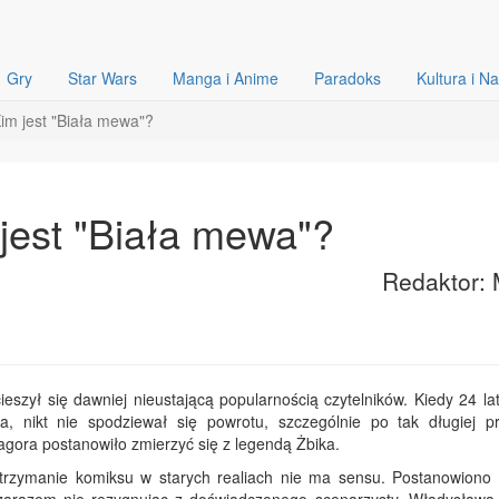
Gry
Star Wars
Manga i Anime
Paradoks
Kultura i N
Kim jest "Biała mewa"?
 jest "Biała mewa"?
Redaktor: 
cieszył się dawniej nieustającą popularnością czytelników. Kiedy 24 l
a, nikt nie spodziewał się powrotu, szczególnie po tak długiej pr
ora postanowiło zmierzyć się z legendą Żbika.
trzymanie komiksu w starych realiach nie ma sensu. Postanowiono 