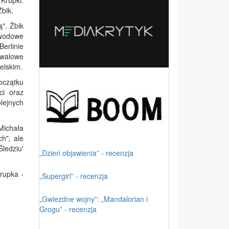
Krupki.
Żbik.
". Żbik
awodowe
erlinie
iwalowe
elskim.
oczątku
ci oraz
lejnych
 Michała
h", ale
ledziu'
„Dzień objawienia” - recenzja
rupka -
„Supergirl” - recenzja
„Gwiezdne wojny”: „Mandalorian i
Grogu” - recenzja