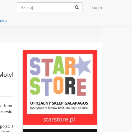
Login
auka
Motyl
ata temu
zerwie.
pójść z