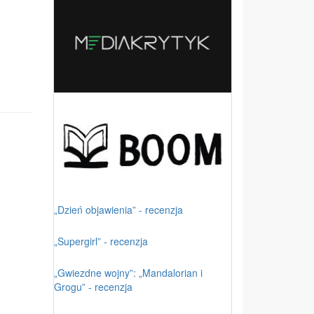
„Dzień objawienia” - recenzja
„Supergirl” - recenzja
„Gwiezdne wojny”: „Mandalorian i
Grogu” - recenzja