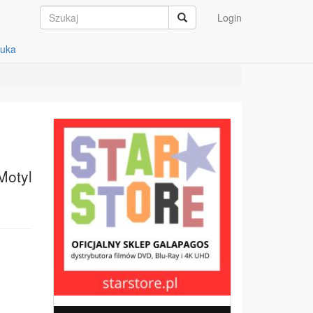
Login
auka
Motyl