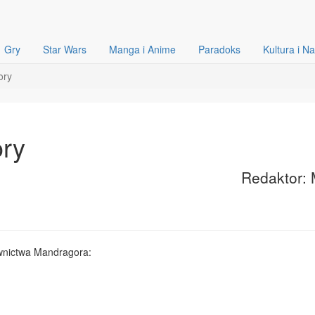
Gry
Star Wars
Manga i Anime
Paradoks
Kultura i N
ory
ry
Redaktor: 
nictwa Mandragora: