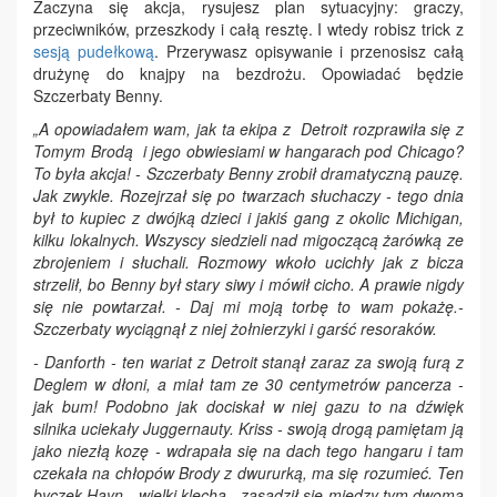
Zaczyna się akcja, rysujesz plan sytuacyjny: graczy,
przeciwników, przeszkody i całą resztę. I wtedy robisz trick z
sesją pudełkową
. Przerywasz opisywanie i przenosisz całą
drużynę do knajpy na bezdrożu. Opowiadać będzie
Szczerbaty Benny.
„A opowiadałem wam, jak ta ekipa z Detroit rozprawiła się z
Tomym Brodą i jego obwiesiami w hangarach pod Chicago?
To była akcja! - Szczerbaty Benny zrobił dramatyczną pauzę.
Jak zwykle. Rozejrzał się po twarzach słuchaczy - tego dnia
był to kupiec z dwójką dzieci i jakiś gang z okolic Michigan,
kilku lokalnych. Wszyscy siedzieli nad migoczącą żarówką ze
zbrojeniem i słuchali. Rozmowy wkoło ucichły jak z bicza
strzelił, bo Benny był stary siwy i mówił cicho. A prawie nigdy
się nie powtarzał. - Daj mi moją torbę to wam pokażę.-
Szczerbaty wyciągnął z niej żołnierzyki i garść resoraków.
- Danforth - ten wariat z Detroit stanął zaraz za swoją furą z
Deglem w dłoni, a miał tam ze 30 centymetrów pancerza -
jak bum! Podobno jak dociskał w niej gazu to na dźwięk
silnika uciekały Juggernauty. Kriss - swoją drogą pamiętam ją
jako niezłą kozę - wdrapała się na dach tego hangaru i tam
czekała na chłopów Brody z dwururką, ma się rozumieć. Ten
byczek Hayn - wielki klecha - zasadził się między tym dwoma