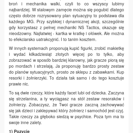
broń i mechanika walki, czyli to co wszyscy lubimy
najbardziej. W stalowym zamęcie można się pogubić dlatego
często dobrze rozrysowany plan sytuacyjny to podstawa dla
każdego MG. Przy szybkiej i dynamicznej akcji, szczególnie
gdy korzystasz z pełnej mechaniki NS Tactics, okazuje się
nieodzowny. Najłatwiej - kartka w kratkę i ołówek. Ale można
to efekciarsko uatrakcyjnić. I to tanim kosztem.
W innych systemach proponują kupić figurki, zrobić makietkę
i wydać kilkadziesiąt złotych więcej po to tylko, aby
zobrazować w sposób bardziej klarowny, jak gracze piorą się
po mordach i strzelają. Ja proponuję bardzo prosty zestaw
do planów sytuacyjnych, prosto ze sklepu z zabawkami. Kup
resorki i żołnierzyki. To działa tak samo i do tego kosztuje
prawie nic.
To są dwie rzeczy, które każdy facet lubi od dziecka. Zaczyna
się strzelanina, a ty wyciągasz na stół zestaw resoraków i
żołnierzy. Zobaczysz, że Twoi gracze zaczną zachowywać
się jak dzieci i zaklepywać który żołnierz i samochód jest czyj.
Takie rzeczy za głęboko siedzą w psychice. Poza tym ma to
swoje inne zalety.
1)
Pozycje