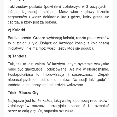
Taki zestaw posiada (powinien) żołnierzyki w 3 pozycjach -
leżącej klęczącej i stojącej. Masz więc z głowy liczenie
segmentów i wiesz dokładnie kto i gdzie, który gracz się
czołga, a który jest za osłoną.
2)
Kolorki
Bardzo proste. Gracze wybierają kolorki, reszta przeciwników
to ci zieloni i tyle. Dołącz do każdego kostkę z kolejnością
inicjatywy i nie ma możliwości, żeby ktoś się pogubił.
3)
Tandeta
Tak, tak to jest zaleta. W każdym innym systemie wszystko
musi być gładziutkie i odpicowane. Ale nie w Neuroshimie.
Postapokalipsa to improwizacja i sprzeczności. Zlepek
niepasujących do siebie elementów. Na sesji taki „pulp" i
tandeta to elementy jak najbardziej wskazane.
Tricki Mistrza Gry
Najlepsze jest to, że każdą taką walkę z pomocą resoraków i
żołnierzyków możesz narracyjnie uzasadnić i urozmaicić
przez to całą grę. Ot, bajarska sztuczka.