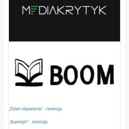
„Dzień objawienia” - recenzja
„Supergirl” - recenzja