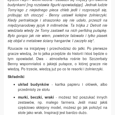
budynkami [mg rozstawia figurki opowiadając]. Jednak ludzie
Tomy'ego z niejednego pieca chleb jedli i rozproszyli się,
próbując ich otoczyć - Benny ustawił kolejne żołnierzyki.
Kiedy pertraktacje i straszonko się nie udało, przeszli na
międzynarodowy język 9 milimetrów. Ta trójka z Detroit nie
wiedziała wtedy że Tomy zastawił na nich perfidną pułapkę.
Było gorąco jak nie wiem, powietrze falowało i tylko piasek
się obijał o metalowe ściany hangarów. I zaczęło się".
Rzucacie na inicjatywę i przechodzisz do jatki. Po pierwsze
gracze wiedzą, że to jatka przejdzie do historii i ktoś będzie o
tym opowiadał. Dwa - atmosferka rośnie bo Szczerbaty
Benny wspomniałoś o jakiejś pułapce, o której gracze nie
wiedzą. Po trzecie, wiedzą już po co te resorki i żołnierzyki.
Składniki
układ budynków
- kartka papieru i ołówek, albo
przedmioty ze stołu
murki, beczki, wraki
- możesz też poszukać innych
zestawów, np. małego farmera. Jeśli masz jakiś
częściowo sklejony model, możesz go jak położyć na
stole jako wrak. Inspiracji jest bardzo dużo.