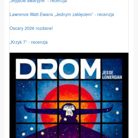
„Wyjście awaryjne” - recenzja
Lawrence Watt-Ewans „Jednym zaklęciem” - recenzja
Oscary 2026 rozdane!
„Krzyk 7” - recenzja