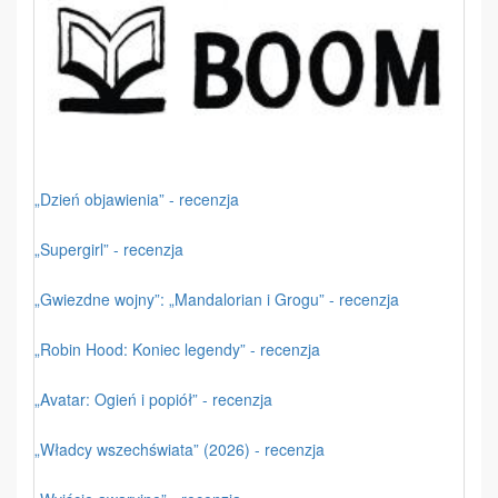
„Dzień objawienia” - recenzja
„Supergirl” - recenzja
„Gwiezdne wojny”: „Mandalorian i Grogu” - recenzja
„Robin Hood: Koniec legendy” - recenzja
„Avatar: Ogień i popiół” - recenzja
„Władcy wszechświata” (2026) - recenzja