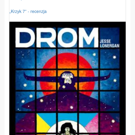
„Krzyk 7” - recenzja