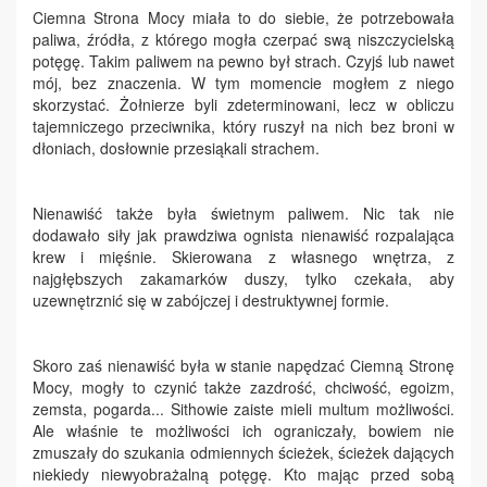
Ciemna Strona Mocy miała to do siebie, że potrzebowała
paliwa, źródła, z którego mogła czerpać swą niszczycielską
potęgę. Takim paliwem na pewno był strach. Czyjś lub nawet
mój, bez znaczenia. W tym momencie mogłem z niego
skorzystać. Żołnierze byli zdeterminowani, lecz w obliczu
tajemniczego przeciwnika, który ruszył na nich bez broni w
dłoniach, dosłownie przesiąkali strachem.
Nienawiść także była świetnym paliwem. Nic tak nie
dodawało siły jak prawdziwa ognista nienawiść rozpalająca
krew i mięśnie. Skierowana z własnego wnętrza, z
najgłębszych zakamarków duszy, tylko czekała, aby
uzewnętrznić się w zabójczej i destruktywnej formie.
Skoro zaś nienawiść była w stanie napędzać Ciemną Stronę
Mocy, mogły to czynić także zazdrość, chciwość, egoizm,
zemsta, pogarda... Sithowie zaiste mieli multum możliwości.
Ale właśnie te możliwości ich ograniczały, bowiem nie
zmuszały do szukania odmiennych ścieżek, ścieżek dających
niekiedy niewyobrażalną potęgę. Kto mając przed sobą