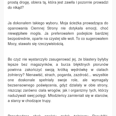
prostą drogę, obiera tą, która jest zawiła i pozornie prowadzi
do nikąd?
Ja dokonałem takiego wyboru. Moja ścieżka prowadząca do
opanowania Ciemnej Strony nie dotykała emocji, choć
niewątpliwie mogła. Ja preferowałem podejście bardziej
bezpośrednie, oparte na czystej sile woli. To co sugerowałem
Mocy, stawało się rzeczywistością.
Bo czyż nie wystarczyło zasugerować jej, że blastery byłyby
lepsze bez magazynków, a burza błękitnych piorunów
powinna zakończyć swoją krótką wędrówkę w ciałach
żołnierzy? Nienawiść, strach, pogarda, zazdrość... wszystkie
one doskonale spełniały swoje role, ale wymagały
bezsensownego poświęcenia, gdyż działały w obie strony,
niszcząc zarówno ciała wrogów, jak i organizmy tych, którzy
nadużywali swej potęgi. Młodzieńcy zamieniali się w starców,
a starcy w chodzące trupy.
Przechodząc obok sześciu zwłok żołnierzy Republiki,