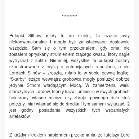
**********
Pułapki Sithów miały to do siebie, że często były
niekonwencjonalne i mogły być zainstalowane dosłownie
wszędzie. Sam się o tym przekonałem, gdy omal nie
zostałem opryskany strumieniem żrącego kwasu, który nagle
wytrysnął z sufitu. Niemniej, wszystkie te pułapki zostały
skonstruowane z myślą o potencjalnych rabusiach, a nie
Lordach Sithów – zresztą, miało to w sobie pewną logikę.
"Skarby" leżące wewnątrz grobowca mogły posłużyć dobrze
jedynie Sithom władającym Mocą. W zamierzeniu wielu
starożytnych Lordów, którzy kazali umieścić w swych grobach
holokrony, własne miecze czy zbroje, pewnego dnia ktoś
potężny miał włamać się do środka i tym samym wykazać, iż
jest godny posiadania wszystkich tych wspaniałych
artefaktów.
Z każdym krokiem nabierałem przekonania, że tutejszy Lord