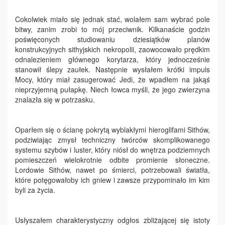
Cokolwiek miało się jednak stać, wolałem sam wybrać pole
bitwy, zanim zrobi to mój przeciwnik. Kilkanaście godzin
poświęconych studiowaniu dziesiątków planów
konstrukcyjnych sithyjskich nekropolii, zaowocowało prędkim
odnalezieniem głównego korytarza, który jednocześnie
stanowił ślepy zaułek. Następnie wysłałem krótki impuls
Mocy, który miał zasugerować Jedi, że wpadłem na jakąś
nieprzyjemną pułapkę. Niech łowca myśli, że jego zwierzyna
znalazła się w potrzasku.
Oparłem się o ścianę pokrytą wyblakłymi hieroglifami Sithów,
podziwiając zmysł techniczny twórców skomplikowanego
systemu szybów i luster, który niósł do wnętrza podziemnych
pomieszczeń wielokrotnie odbite promienie słoneczne.
Lordowie Sithów, nawet po śmierci, potrzebowali światła,
które potęgowałoby ich gniew i zawsze przypominało im kim
byli za życia.
Usłyszałem charakterystyczny odgłos zbliżającej się istoty