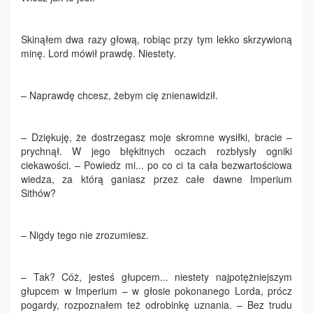
Skinąłem dwa razy głową, robiąc przy tym lekko skrzywioną
minę. Lord mówił prawdę. Niestety.
– Naprawdę chcesz, żebym cię znienawidził.
– Dziękuję, że dostrzegasz moje skromne wysiłki, bracie –
prychnął. W jego błękitnych oczach rozbłysły ogniki
ciekawości. – Powiedz mi... po co ci ta cała bezwartościowa
wiedza, za którą ganiasz przez całe dawne Imperium
Sithów?
– Nigdy tego nie zrozumiesz.
– Tak? Cóż, jesteś głupcem... niestety najpotężniejszym
głupcem w Imperium – w głosie pokonanego Lorda, prócz
pogardy, rozpoznałem też odrobinkę uznania. – Bez trudu