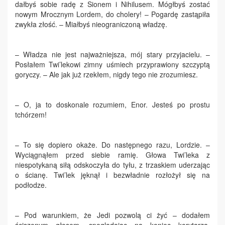
dałbyś sobie radę z Sionem i Nihilusem. Mógłbyś zostać
nowym Mrocznym Lordem, do cholery! – Pogardę zastąpiła
zwykła złość. – Miałbyś nieograniczoną władzę.
– Władza nie jest najważniejsza, mój stary przyjacielu. –
Posłałem Twi’lekowi zimny uśmiech przyprawiony szczyptą
goryczy. – Ale jak już rzekłem, nigdy tego nie zrozumiesz.
– O, ja to doskonale rozumiem, Enor. Jesteś po prostu
tchórzem!
– To się dopiero okaże. Do następnego razu, Lordzie. –
Wyciągnąłem przed siebie ramię. Głowa Twi’leka z
niespotykaną siłą odskoczyła do tyłu, z trzaskiem uderzając
o ścianę. Twi’lek jęknął i bezwładnie rozłożył się na
podłodze.
– Pod warunkiem, że Jedi pozwolą ci żyć – dodałem
ściszonym głosem, spoglądając na koniec korytarza.