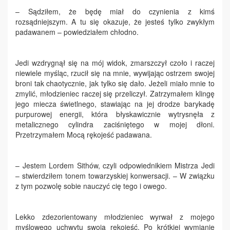
– Sądziłem, że będę miał do czynienia z kimś
rozsądniejszym. A tu się okazuje, że jesteś tylko zwykłym
padawanem – powiedziałem chłodno.
Jedi wzdrygnął się na mój widok, zmarszczył czoło i raczej
niewiele myśląc, rzucił się na mnie, wywijając ostrzem swojej
broni tak chaotycznie, jak tylko się dało. Jeżeli miało mnie to
zmylić, młodzieniec raczej się przeliczył. Zatrzymałem klingę
jego miecza świetlnego, stawiając na jej drodze barykadę
purpurowej energii, która błyskawicznie wytrysnęła z
metalicznego cylindra zaciśniętego w mojej dłoni.
Przetrzymałem Mocą rękojeść padawana.
– Jestem Lordem Sithów, czyli odpowiednikiem Mistrza Jedi
– stwierdziłem tonem towarzyskiej konwersacji. – W związku
z tym pozwolę sobie nauczyć cię tego i owego.
Lekko zdezorientowany młodzieniec wyrwał z mojego
myślowego uchwytu swoją rękojeść. Po krótkiej wymianie