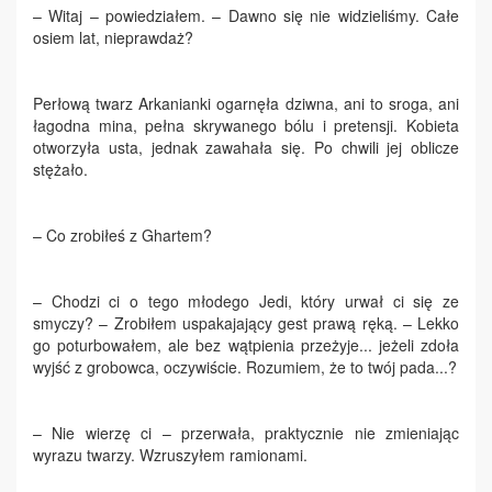
– Witaj – powiedziałem. – Dawno się nie widzieliśmy. Całe
osiem lat, nieprawdaż?
Perłową twarz Arkanianki ogarnęła dziwna, ani to sroga, ani
łagodna mina, pełna skrywanego bólu i pretensji. Kobieta
otworzyła usta, jednak zawahała się. Po chwili jej oblicze
stężało.
– Co zrobiłeś z Ghartem?
– Chodzi ci o tego młodego Jedi, który urwał ci się ze
smyczy? – Zrobiłem uspakajający gest prawą ręką. – Lekko
go poturbowałem, ale bez wątpienia przeżyje... jeżeli zdoła
wyjść z grobowca, oczywiście. Rozumiem, że to twój pada...?
– Nie wierzę ci – przerwała, praktycznie nie zmieniając
wyrazu twarzy. Wzruszyłem ramionami.