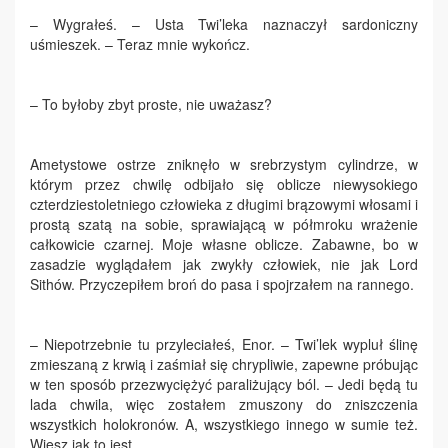
– Wygrałeś. – Usta Twi’leka naznaczył sardoniczny
uśmieszek. – Teraz mnie wykończ.
– To byłoby zbyt proste, nie uważasz?
Ametystowe ostrze zniknęło w srebrzystym cylindrze, w
którym przez chwilę odbijało się oblicze niewysokiego
czterdziestoletniego człowieka z długimi brązowymi włosami i
prostą szatą na sobie, sprawiającą w półmroku wrażenie
całkowicie czarnej. Moje własne oblicze. Zabawne, bo w
zasadzie wyglądałem jak zwykły człowiek, nie jak Lord
Sithów. Przyczepiłem broń do pasa i spojrzałem na rannego.
– Niepotrzebnie tu przyleciałeś, Enor. – Twi’lek wypluł ślinę
zmieszaną z krwią i zaśmiał się chrypliwie, zapewne próbując
w ten sposób przezwyciężyć paraliżujący ból. – Jedi będą tu
lada chwila, więc zostałem zmuszony do zniszczenia
wszystkich holokronów. A, wszystkiego innego w sumie też.
Wiesz jak to jest.