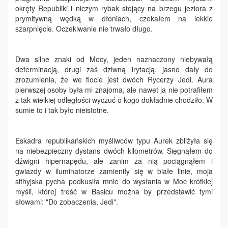
okręty Republiki i niczym rybak stojący na brzegu jeziora z
prymitywną wędką w dłoniach, czekałem na lekkie
szarpnięcie. Oczekiwanie nie trwało długo.
Dwa silne znaki od Mocy, jeden naznaczony niebywałą
determinacją, drugi zaś dziwną irytacją, jasno dały do
zrozumienia, że we flocie jest dwóch Rycerzy Jedi. Aura
pierwszej osoby była mi znajoma, ale nawet ja nie potrafiłem
z tak wielkiej odległości wyczuć o kogo dokładnie chodziło. W
sumie to i tak było nieistotne.
Eskadra republikańskich myśliwców typu Aurek zbliżyła się
na niebezpieczny dystans dwóch kilometrów. Sięgnąłem do
dźwigni hipernapędu, ale zanim za nią pociągnąłem i
gwiazdy w iluminatorze zamieniły się w białe linie, moja
sithyjska pycha podkusiła mnie do wysłania w Moc krótkiej
myśli, której treść w Basicu można by przedstawić tymi
słowami: "Do zobaczenia, Jedi".