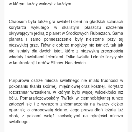
w którym każdy walczył z każdym.
Chaosem była także gra świateł i cieni na gładkich ścianach
korytarza wykutego w skalistym płaszczu szczelnie
okrywającym jedną z planet w Środkowych Rubieżach. Sama
planeta i samo pomieszczenie były nieistotne przy tej
niezwykłej grze. Równie dobrze mogłyby nie istnieć, tak jak
nie istniały dla dwóch istot, które z niezwykłą zręcznością
władały i światłami i cieniami. Tylko światła i cienie liczyły się
w konfrontacji Lordów Sithów. Nas dwóch.
Purpurowe ostrze miecza świetlnego nie miało trudności w
pokonaniu tkanki skórnej, mięśniowej oraz kostnej. Korytarz
rozbrzmiał wrzaskiem, w którym było więcej wściekłości niż
bólu. Pomarańczowoskóry Twi’lek w ciemnobłękitnej tunice
zatoczył się i z wyrazem zniesmaczenia na twarzy ciężko
oparł się o chropowatą ścianę. Jego prawa dłoń leżała tuż
obok, z palcami wciąż zaciśniętymi na rękojeści miecza
świetlnego.