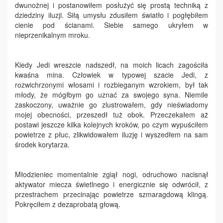
dwunożnej i postanowiłem posłużyć się prostą techniką z
dziedziny iluzji. Siłą umysłu zdusiłem światło i pogłębiłem
cienie pod ścianami. Siebie samego ukryłem w
nieprzenikalnym mroku.
Kiedy Jedi wreszcie nadszedł, na moich licach zagościła
kwaśna mina. Człowiek w typowej szacie Jedi, z
rozwichrzonymi włosami i rozbieganym wzrokiem, był tak
młody, że mógłbym go uznać za swojego syna. Niemile
zaskoczony, uważnie go zlustrowałem, gdy nieświadomy
mojej obecności, przeszedł tuż obok. Przeczekałem aż
postawi jeszcze kilka kolejnych kroków, po czym wypuściłem
powietrze z płuc, zlikwidowałem iluzję i wyszedłem na sam
środek korytarza.
Młodzieniec momentalnie zgiął nogi, odruchowo nacisnął
aktywator miecza świetlnego i energicznie się odwrócił, z
przestrachem przecinając powietrze szmaragdową klingą.
Pokręciłem z dezaprobatą głową.