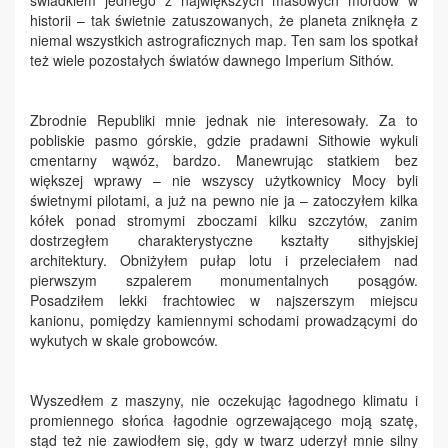
historii – tak świetnie zatuszowanych, że planeta zniknęła z
niemal wszystkich astrograficznych map. Ten sam los spotkał
też wiele pozostałych światów dawnego Imperium Sithów.
Zbrodnie Republiki mnie jednak nie interesowały. Za to
pobliskie pasmo górskie, gdzie pradawni Sithowie wykuli
cmentarny wąwóz, bardzo. Manewrując statkiem bez
większej wprawy – nie wszyscy użytkownicy Mocy byli
świetnymi pilotami, a już na pewno nie ja – zatoczyłem kilka
kółek ponad stromymi zboczami kilku szczytów, zanim
dostrzegłem charakterystyczne kształty sithyjskiej
architektury. Obniżyłem pułap lotu i przeleciałem nad
pierwszym szpalerem monumentalnych posągów.
Posadziłem lekki frachtowiec w najszerszym miejscu
kanionu, pomiędzy kamiennymi schodami prowadzącymi do
wykutych w skale grobowców.
Wyszedłem z maszyny, nie oczekując łagodnego klimatu i
promiennego słońca łagodnie ogrzewającego moją szatę,
stąd też nie zawiodłem się, gdy w twarz uderzył mnie silny