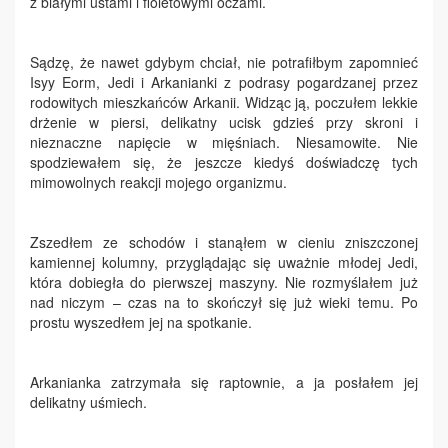
z białymi ustami i fioletowymi oczami.
Sądzę, że nawet gdybym chciał, nie potrafiłbym zapomnieć
Isyy Eorm, Jedi i Arkanianki z podrasy pogardzanej przez
rodowitych mieszkańców Arkanii. Widząc ją, poczułem lekkie
drżenie w piersi, delikatny ucisk gdzieś przy skroni i
nieznaczne napięcie w mięśniach. Niesamowite. Nie
spodziewałem się, że jeszcze kiedyś doświadczę tych
mimowolnych reakcji mojego organizmu.
Zszedłem ze schodów i stanąłem w cieniu zniszczonej
kamiennej kolumny, przyglądając się uważnie młodej Jedi,
która dobiegła do pierwszej maszyny. Nie rozmyślałem już
nad niczym – czas na to skończył się już wieki temu. Po
prostu wyszedłem jej na spotkanie.
Arkanianka zatrzymała się raptownie, a ja posłałem jej
delikatny uśmiech.