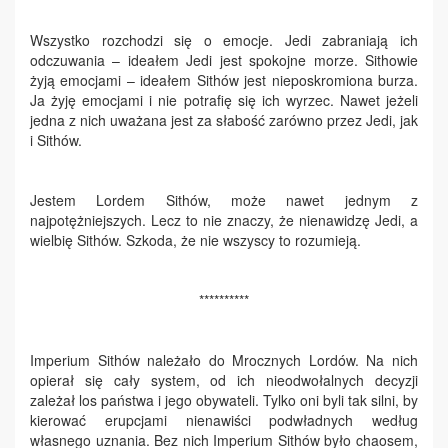
Wszystko rozchodzi się o emocje. Jedi zabraniają ich
odczuwania – ideałem Jedi jest spokojne morze. Sithowie
żyją emocjami – ideałem Sithów jest nieposkromiona burza.
Ja żyję emocjami i nie potrafię się ich wyrzec. Nawet jeżeli
jedna z nich uważana jest za słabość zarówno przez Jedi, jak
i Sithów.
Jestem Lordem Sithów, może nawet jednym z
najpotężniejszych. Lecz to nie znaczy, że nienawidzę Jedi, a
wielbię Sithów. Szkoda, że nie wszyscy to rozumieją.
**********
Imperium Sithów należało do Mrocznych Lordów. Na nich
opierał się cały system, od ich nieodwołalnych decyzji
zależał los państwa i jego obywateli. Tylko oni byli tak silni, by
kierować erupcjami nienawiści podwładnych według
własnego uznania. Bez nich Imperium Sithów było chaosem,