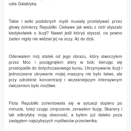
cała Galaktyka.
Takie i setki podobnych myśli musiały przelatywać przez
głowy żołnierzy Republiki. Ciekawe jak wielu z nich słyszało
kiedykolwiek o iluzji? Nawet jeśli któryś słyszał, na pewno
żaden nigdy nie widział jej na oczy. Aż do dziś.
Oderwałem mój statek od jego obrazu, który stworzyłem
przez Moc i pociągnąłem stery w bok, kierując się
prostopadle do dotychczasowego kursu. Utrzymywanie iluzji i
jednoczesne ukrywanie mojej maszyny nie było łatwe, ale
przy odrobinie koncentracji i wcześniejszym intensywnym
ćwiczeniom było możliwe.
Flota Republiki zorientowała się w sytuacji dopiero po
minucie, toteż czując zmęczenie, zerwałem iluzję. Skanery i
tak odkryłyby moją obecność, a byłem już daleko poza
zasięgiem najszybszych myśliwców przeciwnika.