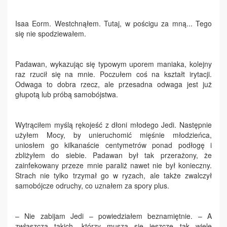
Isaa Eorm. Westchnąłem. Tutaj, w pościgu za mną... Tego
się nie spodziewałem.
Padawan, wykazując się typowym uporem maniaka, kolejny
raz rzucił się na mnie. Poczułem coś na kształt irytacji.
Odwaga to dobra rzecz, ale przesadna odwaga jest już
głupotą lub próbą samobójstwa.
Wytrąciłem myślą rękojeść z dłoni młodego Jedi. Następnie
użyłem Mocy, by unieruchomić mięśnie młodzieńca,
uniosłem go kilkanaście centymetrów ponad podłogę i
zbliżyłem do siebie. Padawan był tak przerażony, że
zainfekowany przeze mnie paraliż nawet nie był konieczny.
Strach nie tylko trzymał go w ryzach, ale także zwalczył
samobójcze odruchy, co uznałem za spory plus.
– Nie zabijam Jedi – powiedziałem beznamiętnie. – A
zwłaszcza takich, którzy muszą się jeszcze tak wiele