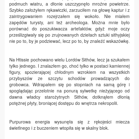
podmuch wiatru, a dłonie uszczypnęło mroźne powietrze.
Szybko założyłem rękawiczki, zarzuciłem na głowę kaptur i z
zaintrygowaniem rozejrzałem się wokoło. Nie miałem
zapędów turysty, ani też archeologa. Można mnie było
porównać do poszukiwacza artefaktów, gdyż moje oczy
prześlizgiwały się po zrujnowanych dziełach sztuki sithyjskiej
nie po to, by je podziewać, lecz po to, by znaleźć wskazówkę.
Na Htissie pochowano wielu Lordów Sithów, lecz ja szukałem
tylko jednego. I znalazłem go, choć tylko w postaci kamiennej
figury, spozierającej chłodnym wzrokiem na wszystkich
przybyszów ze szczytu schodów prowadzących do
grobowca. Wdrapałem się po stopniach na samą górę i
spoglądając przelotnie na ponurą sylwetkę nieżyjącego od
dawna władcy starożytnych Sithów, dotknąłem dłonią
potężnej płyty, broniącej dostępu do wnętrza nekropolii.
Purpurowa energia wysunęła się z rękojeści miecza
świetlnego i z buczeniem wtopiła się w skalny blok.