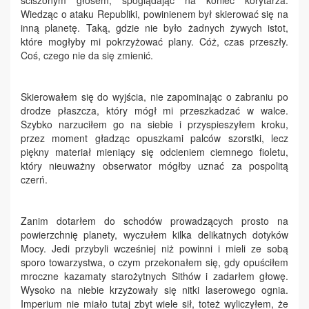
Wiedząc o ataku Republiki, powinienem był skierować się na
inną planetę. Taką, gdzie nie było żadnych żywych istot,
które mogłyby mi pokrzyżować plany. Cóż, czas przeszły.
Coś, czego nie da się zmienić.
Skierowałem się do wyjścia, nie zapominając o zabraniu po
drodze płaszcza, który mógł mi przeszkadzać w walce.
Szybko narzuciłem go na siebie i przyspieszyłem kroku,
przez moment gładząc opuszkami palców szorstki, lecz
piękny materiał mieniący się odcieniem ciemnego fioletu,
który nieuważny obserwator mógłby uznać za pospolitą
czerń.
Zanim dotarłem do schodów prowadzących prosto na
powierzchnię planety, wyczułem kilka delikatnych dotyków
Mocy. Jedi przybyli wcześniej niż powinni i mieli ze sobą
sporo towarzystwa, o czym przekonałem się, gdy opuściłem
mroczne kazamaty starożytnych Sithów i zadarłem głowę.
Wysoko na niebie krzyżowały się nitki laserowego ognia.
Imperium nie miało tutaj zbyt wiele sił, toteż wyliczyłem, że