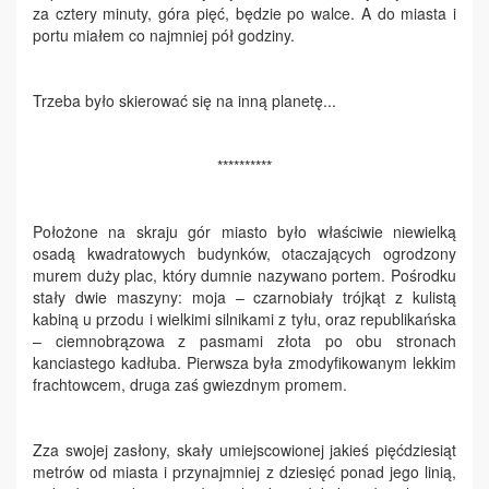
za cztery minuty, góra pięć, będzie po walce. A do miasta i
portu miałem co najmniej pół godziny.
Trzeba było skierować się na inną planetę...
**********
Położone na skraju gór miasto było właściwie niewielką
osadą kwadratowych budynków, otaczających ogrodzony
murem duży plac, który dumnie nazywano portem. Pośrodku
stały dwie maszyny: moja – czarnobiały trójkąt z kulistą
kabiną u przodu i wielkimi silnikami z tyłu, oraz republikańska
– ciemnobrązowa z pasmami złota po obu stronach
kanciastego kadłuba. Pierwsza była zmodyfikowanym lekkim
frachtowcem, druga zaś gwiezdnym promem.
Zza swojej zasłony, skały umiejscowionej jakieś pięćdziesiąt
metrów od miasta i przynajmniej z dziesięć ponad jego linią,