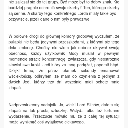
nie zaliczał się do tej grupy. Być może był to dobry znak. Kto
bardziej pragnie ochronić swoje skarby? Ten, którego skarby
są cenne. A skarby tego konkretnego Lorda miały takie być –
oczywiście, jeżeli dane o nim były prawdziwe.
W połowie drogi do głównej komory grobowej wyczułem, że
pułapki nie będą jedynymi przeszkodami, z którymi się tego
dnia zmierzę. Choćby nie wiem jak dobrze ukrywał swoją
obecność, każdy użytkownik Mocy musiał w pewnym
momencie stracić koncentrację, zwłaszcza, gdy nieostrożnie
stawiał swe kroki. Jedi który za mną podążał, popełnił błąd.
Dzięki temu, że przez ułamek sekundy emanował
wściekłością, odkryłem, że mam do czynienia z jednym z
dwóch Jedi, którzy trzy dni wcześniej mieli ochotę mnie
złapać.
Nadprzestrzenny nadajnik. Ja, wielki Lord Sithów, dałem się
złapać na tak prostą sztuczkę. Wstyd... albo też fortunne
wydarzenie. Przeczucie mówiło mi, że z całej tej sytuacji
może wyniknąć coś wyjątkowo ciekawego.