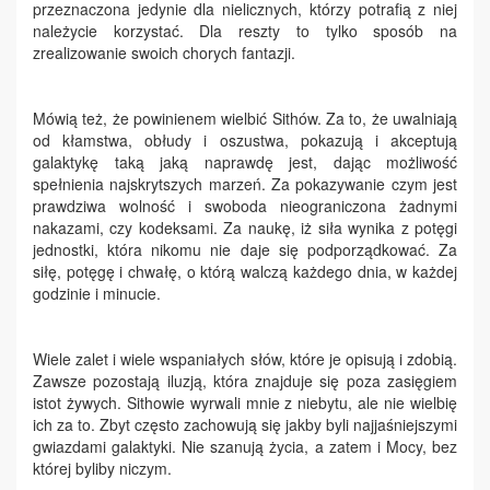
przeznaczona jedynie dla nielicznych, którzy potrafią z niej
należycie korzystać. Dla reszty to tylko sposób na
zrealizowanie swoich chorych fantazji.
Mówią też, że powinienem wielbić Sithów. Za to, że uwalniają
od kłamstwa, obłudy i oszustwa, pokazują i akceptują
galaktykę taką jaką naprawdę jest, dając możliwość
spełnienia najskrytszych marzeń. Za pokazywanie czym jest
prawdziwa wolność i swoboda nieograniczona żadnymi
nakazami, czy kodeksami. Za naukę, iż siła wynika z potęgi
jednostki, która nikomu nie daje się podporządkować. Za
siłę, potęgę i chwałę, o którą walczą każdego dnia, w każdej
godzinie i minucie.
Wiele zalet i wiele wspaniałych słów, które je opisują i zdobią.
Zawsze pozostają iluzją, która znajduje się poza zasięgiem
istot żywych. Sithowie wyrwali mnie z niebytu, ale nie wielbię
ich za to. Zbyt często zachowują się jakby byli najjaśniejszymi
gwiazdami galaktyki. Nie szanują życia, a zatem i Mocy, bez
której byliby niczym.