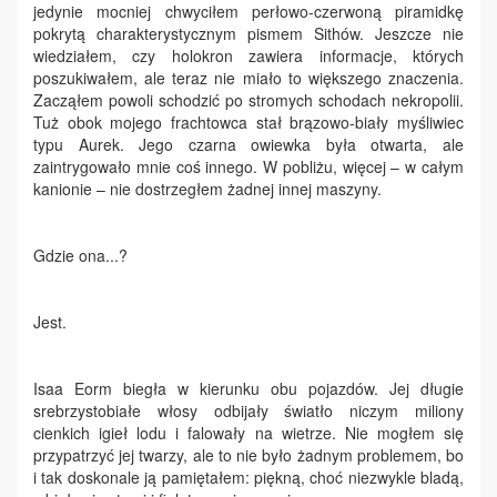
jedynie mocniej chwyciłem perłowo-czerwoną piramidkę
pokrytą charakterystycznym pismem Sithów. Jeszcze nie
wiedziałem, czy holokron zawiera informacje, których
poszukiwałem, ale teraz nie miało to większego znaczenia.
Zacząłem powoli schodzić po stromych schodach nekropolii.
Tuż obok mojego frachtowca stał brązowo-biały myśliwiec
typu Aurek. Jego czarna owiewka była otwarta, ale
zaintrygowało mnie coś innego. W pobliżu, więcej – w całym
kanionie – nie dostrzegłem żadnej innej maszyny.
Gdzie ona...?
Jest.
Isaa Eorm biegła w kierunku obu pojazdów. Jej długie
srebrzystobiałe włosy odbijały światło niczym miliony
cienkich igieł lodu i falowały na wietrze. Nie mogłem się
przypatrzyć jej twarzy, ale to nie było żadnym problemem, bo
i tak doskonale ją pamiętałem: piękną, choć niezwykle bladą,