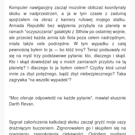
Komputer nawigacyjny zaczął mozolnie obliczać koordynaty
skoku w nadprzestrzeń, a ja w tym czasie z zadumą
spojrzałem na obraz z kamery rufowej mojego statku.
Armada Republiki bez wątpienia przybyła na planetę w
ramach "oczyszczania" galaktyki z Sithów po ostatniej wojnie,
ale przecież każda armia lub flota poza celem nadrzędnym,
miała także cele podrzędne. W tym wypadku z całą
pewnością byłem to ja — bo któż inny? Teraz podsuwały mi
się na myśl trzy podstawowe pytania: kto, dlaczego i skąd.
Kto i skąd dowiedział się o moich zamiarach przylotu na tą
planetę? I dlaczego to ja byłem celem? Czyżby ktoś uznał
mnie za zbyt potężnego, bądź zbyt niebezpiecznego? Taka
zagrywka "na wszelki wypadek"?
"Moc oferuje odpowiedź na każde pytanie", mawiał słusznie
Darth Revan.
Sygnał zakończenia kalkulacji skoku zaczął gryźć moje uszy
drażniącym buczeniem. Zignorowałem go i skupiłem się na
pragnieniu zaspokojenia ciekawości. Oplotłem myślami