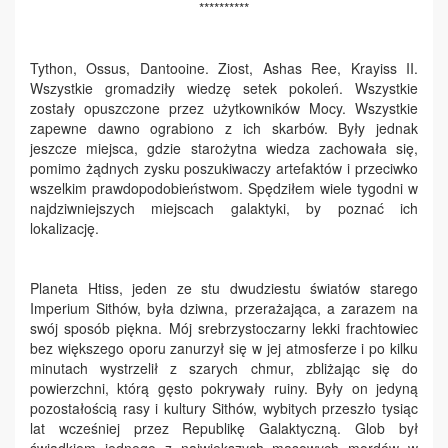
**********
Tython, Ossus, Dantooine. Ziost, Ashas Ree, Krayiss II.
Wszystkie gromadziły wiedzę setek pokoleń. Wszystkie
zostały opuszczone przez użytkowników Mocy. Wszystkie
zapewne dawno ograbiono z ich skarbów. Były jednak
jeszcze miejsca, gdzie starożytna wiedza zachowała się,
pomimo żądnych zysku poszukiwaczy artefaktów i przeciwko
wszelkim prawdopodobieństwom. Spędziłem wiele tygodni w
najdziwniejszych miejscach galaktyki, by poznać ich
lokalizację.
Planeta Htiss, jeden ze stu dwudziestu światów starego
Imperium Sithów, była dziwna, przerażająca, a zarazem na
swój sposób piękna. Mój srebrzystoczarny lekki frachtowiec
bez większego oporu zanurzył się w jej atmosferze i po kilku
minutach wystrzelił z szarych chmur, zbliżając się do
powierzchni, którą gęsto pokrywały ruiny. Były on jedyną
pozostałością rasy i kultury Sithów, wybitych przeszło tysiąc
lat wcześniej przez Republikę Galaktyczną. Glob był
świadkiem jednego z największych masowych mordów w