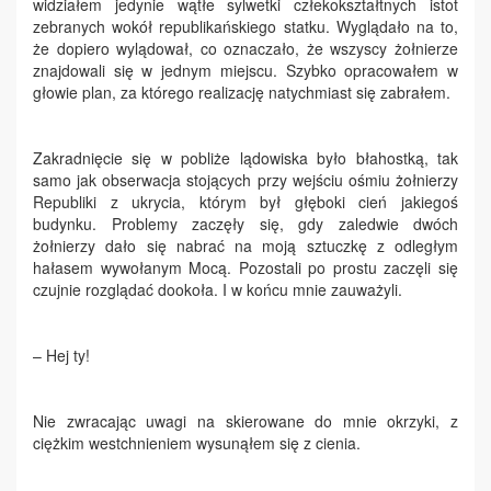
widziałem jedynie wątłe sylwetki człekokształtnych istot
zebranych wokół republikańskiego statku. Wyglądało na to,
że dopiero wylądował, co oznaczało, że wszyscy żołnierze
znajdowali się w jednym miejscu. Szybko opracowałem w
głowie plan, za którego realizację natychmiast się zabrałem.
Zakradnięcie się w pobliże lądowiska było błahostką, tak
samo jak obserwacja stojących przy wejściu ośmiu żołnierzy
Republiki z ukrycia, którym był głęboki cień jakiegoś
budynku. Problemy zaczęły się, gdy zaledwie dwóch
żołnierzy dało się nabrać na moją sztuczkę z odległym
hałasem wywołanym Mocą. Pozostali po prostu zaczęli się
czujnie rozglądać dookoła. I w końcu mnie zauważyli.
– Hej ty!
Nie zwracając uwagi na skierowane do mnie okrzyki, z
ciężkim westchnieniem wysunąłem się z cienia.