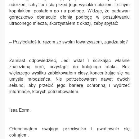
uderzeń, schyliłem się przed jego wysokim cięciem i silnym
kopniakiem posłałem go na podłogę. Widząc, że padawan
gorączkowo obmacuje dłonią podłogę w poszukiwaniu
utraconego miecza, skorzystałem z okazji, żeby spytać:
– Przyleciałeś tu razem ze swoim towarzyszem, zgadza się?
Zamiast odpowiedzieć, Jedi wstał i ściskając właśnie
znalezioną broń, przystąpił do kolejnego ataku. Bez
większego wysiłku zablokowałem ciosy, koncentrując się na
umyśle młodzieńca. Nie potrzebowałem nawet dwóch
sekund, aby przebić jego barierę ochronną i wydrzeć
informacje, których potrzebowałem.
Isaa Eorm.
Odepchnąłem swojego przeciwnika i gwałtownie się
cofnąłem.