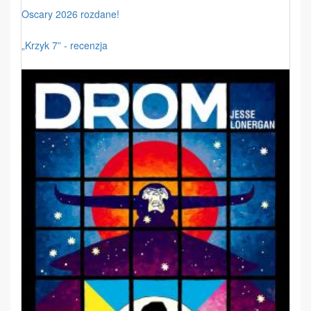
Oscary 2026 rozdane!
„Krzyk 7” - recenzja