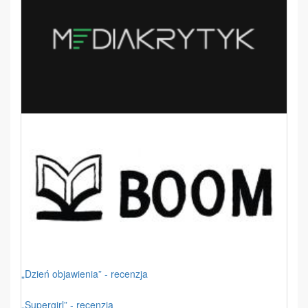
„Dzień objawienia” - recenzja
„Supergirl” - recenzja