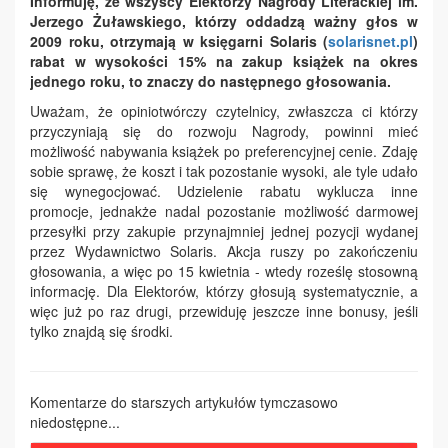
Informuję, że wszyscy Elektorzy Nagrody Literackiej im.
Jerzego Żuławskiego, którzy oddadzą ważny głos w
2009 roku, otrzymają w księgarni Solaris (
solarisnet.pl
)
rabat w wysokości 15% na zakup książek na okres
jednego roku, to znaczy do następnego głosowania.
Uważam, że opiniotwórczy czytelnicy, zwłaszcza ci którzy
przyczyniają się do rozwoju Nagrody, powinni mieć
możliwość nabywania książek po preferencyjnej cenie. Zdaję
sobie sprawę, że koszt i tak pozostanie wysoki, ale tyle udało
się wynegocjować. Udzielenie rabatu wyklucza inne
promocje, jednakże nadal pozostanie możliwość darmowej
przesyłki przy zakupie przynajmniej jednej pozycji wydanej
przez Wydawnictwo Solaris. Akcja ruszy po zakończeniu
głosowania, a więc po 15 kwietnia - wtedy roześlę stosowną
informację. Dla Elektorów, którzy głosują systematycznie, a
więc już po raz drugi, przewiduję jeszcze inne bonusy, jeśli
tylko znajdą się środki.
Komentarze do starszych artykułów tymczasowo
niedostępne...