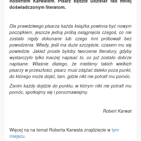
Robertem Karwatem. Pisarz będzie udzielał rad mniej
doświadczonym literatom.
Dla prawdziwego pisarza każda książka powinna być nowym
początkiem, jeszcze jedną próbą osiągnięcia czegoś, co nie
zostało nigdy dokonane lub czego inni próbowali bez
powodzenia. Wtedy, jeśli ma duże szczęście, czasem mu się
powiedzie. Jakież proste byłoby tworzenie literatury, gdyby
wystarczyło tylko inaczej napisać to, co już zostało dobrze
napisane. Właśnie dlatego, że mieliśmy takich wielkich
pisarzy w przeszłości, pisarz musi zdążać daleko poza punkt,
do którego może dojść, tam, gdzie nikt nie potrafi mu pomóc.
Zanim każdy dojdzie do punktu, w którym nikt nie potrafi mu
pomóc, spotkajmy się i porozmawiajmy.
Robert Karwat
Więcej na na temat Roberta Karwata znajdziecie w
tym
miejscu
.