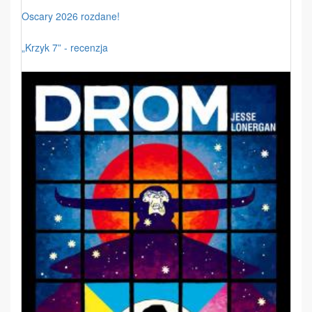
Oscary 2026 rozdane!
„Krzyk 7” - recenzja