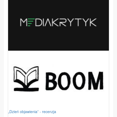
„Dzień objawienia” - recenzja