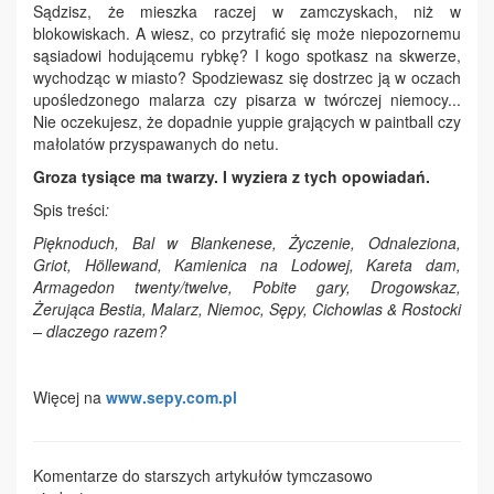
Sądzisz, że mieszka raczej w zamczyskach, niż w
blokowiskach. A wiesz, co przytrafić się może niepozornemu
sąsiadowi hodującemu rybkę? I kogo spotkasz na skwerze,
wychodząc w miasto? Spodziewasz się dostrzec ją w oczach
upośledzonego malarza czy pisarza w twórczej niemocy...
Nie oczekujesz, że dopadnie yuppie grających w paintball czy
małolatów przyspawanych do netu.
Groza tysiące ma twarzy. I wyziera z tych opowiadań.
Spis treści
:
Pięknoduch, Bal w Blankenese, Życzenie, Odnaleziona,
Griot, Höllewand,
Kamienica na Lodowej, Kareta dam,
Armagedon twenty/twelve, Pobite gary, Drogowskaz,
Żerująca Bestia, Malarz, Niemoc, Sępy, Cichowlas & Rostocki
– dlaczego razem?
Więcej na
www.sepy.com.pl
Komentarze do starszych artykułów tymczasowo