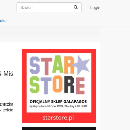
Login
auka
ś-Miś
żniczka
- teście