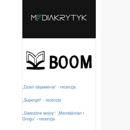
„Dzień objawienia” - recenzja
„Supergirl” - recenzja
„Gwiezdne wojny”: „Mandalorian i
Grogu” - recenzja