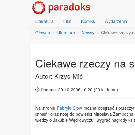
Literatura
Film
Komiks
Wydarzenia
Główna
Literatura
Newsy
Ciekawe rzeczy na
Ciekawe rzeczy na s
Autor: Krzyś-Miś
Dodane: 20-10-2006 10:20 (
20 lat temu
)
Na stronie
Fabryki Słów
można obejrzeć i przeczyta
istnień" oraz notę do powieści Miroslava Żambocha "
wiedzy o Jakubie Wędrowyczu i wygrać nagrody ksi