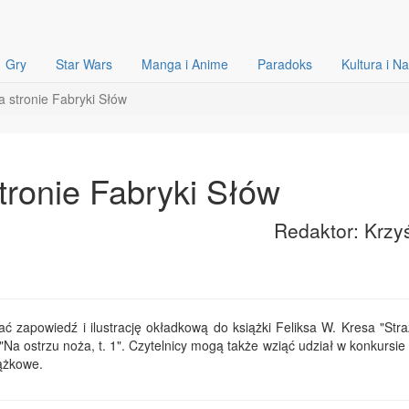
Gry
Star Wars
Manga i Anime
Paradoks
Kultura i N
 stronie Fabryki Słów
tronie Fabryki Słów
Redaktor: Krzy
ć zapowiedź i ilustrację okładkową do książki Feliksa W. Kresa "Stra
Na ostrzu noża, t. 1". Czytelnicy mogą także wziąć udział w konkursie 
ążkowe.