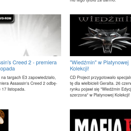
sin's Creed 2 - premiera
"Wiedźmin" w Platynowej
stopada
Kolekcji!
 na tar­gach E3 za­po­wie­dzia­ło,
CD Pro­ject przy­go­to­wa­ło spe­cjal
mie­ra As­sas­sin's Cre­ed 2 od­bę­
tę dla wiel­bi­cie­li Ge­ral­ta. 26 cze
 17 li­sto­pa­da.
ryn­ku po­ja­wi się "Wiedź­min Edy­
sze­rzo­na" w Pla­ty­no­wej Ko­lek­cji!