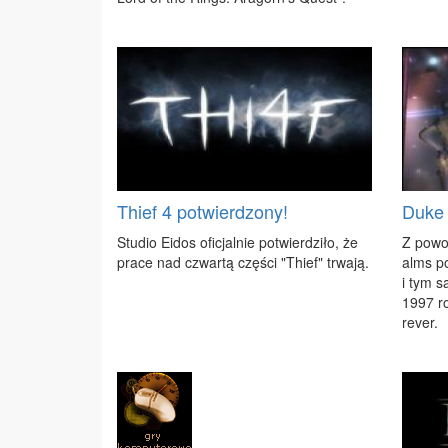
Thief 4 potwierdzony!
Duke
Stu­dio Eidos ofi­cjal­nie po­twier­dzi­ło, że
Z po­wo
pra­ce nad czwar­tą czę­ści "Thief" trwa­ją.
alms po­
i tym sa
1997 ro
re­ver.