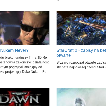
 Nukem Never?
StarCraft 2 - zapisy na be
otwarte
­du bra­ku fun­du­szy fir­ma 3D Re­
sta­no­wi­ła za­koń­czyć dzia­łal­ność
Bliz­zard roz­po­czął otwar­te za­pi­s
­mym po­grą­żyć ist­nie­ją­cy od
sty be­ta naj­now­szej czę­ści Star­Cr
­ku pro­jekt gry Du­ke Nu­kem Fo­