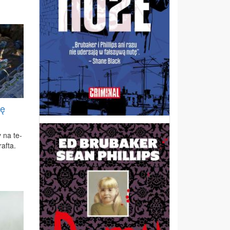
tę
y na te­
a­fta.