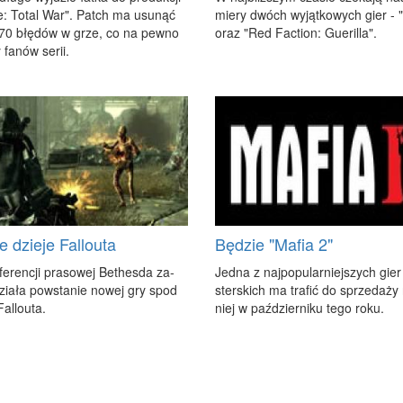
re: To­tal War". Patch ma usu­nąć
mie­ry dwóch wy­jąt­ko­wych gier - 
70 błę­dów w grze, co na pew­no
oraz "Red Fac­tion: Gu­eril­la".
 fa­nów se­rii.
e dzieje Fallouta
Będzie "Mafia 2"
e­ren­cji pra­so­wej Be­thes­da za­
Jed­na z naj­po­pu­lar­niej­szych gie
dzia­ła po­wsta­nie no­wej gry spod
ster­skich ma tra­fić do sprze­da­ży
al­lo­uta.
niej w paź­dzier­ni­ku te­go ro­ku.