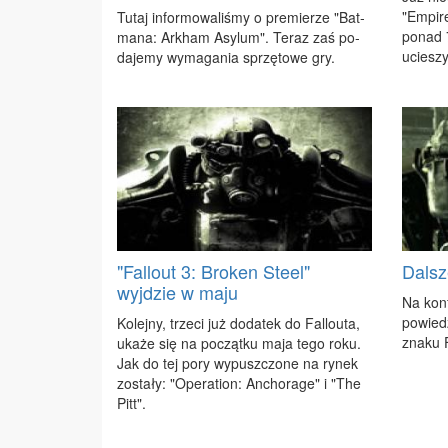
"Em­pi­
Tu­taj in­for­mo­wa­li­śmy o pre­mie­rze "Bat­
po­nad 
ma­na: Ar­kham Asy­lum". Te­raz zaś po­
ucie­szy
da­je­my wy­ma­ga­nia sprzę­to­we gry.
"Fallout 3: Broken Steel"
Dalsz
wyjdzie w maju
Na kon­f
po­wie­
Ko­lej­ny, trze­ci już do­da­tek do Fal­lo­uta,
zna­ku F
uka­że się na po­cząt­ku ma­ja te­go ro­ku.
Jak do tej po­ry wy­pusz­czo­ne na ry­nek
zo­sta­ły: "Ope­ra­tion: An­cho­ra­ge" i "The
Pitt".