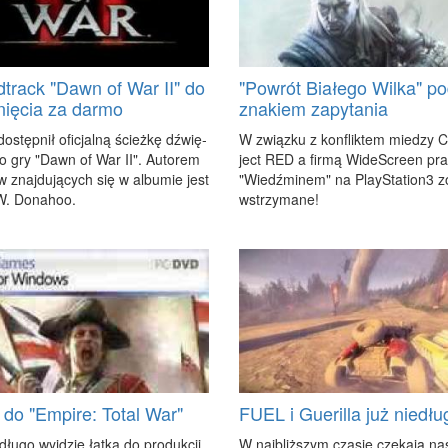
track "Dawn of War II" do
"Powrót Białego Wilka" p
nięcia za darmo
znakiem zapytania
do­stęp­nił ofi­cjal­ną ścież­kę dźwię­
W związ­ku z kon­flik­tem mie­dzy 
o gry "Dawn of War II". Au­to­rem
ject RED a fir­mą Wi­de­Scre­en pr
 znaj­du­ją­cych się w al­bu­mie jest
"Wiedź­mi­nem" na Play­Sta­tio­n3 zo
W. Do­na­hoo.
wstrzy­ma­ne!
 do "Empire: Total War"
FUEL i Guerilla już niedłu
dłu­go wyj­dzie łat­ka do pro­duk­cji
W naj­bliż­szym cza­sie cze­ka­ją na