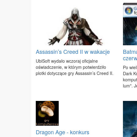
Assassin’s Creed II w wakacje
Batm
czer
Ubi­Soft wy­da­ło wczo­raj ofi­cjal­ne
oświad­cze­nie, w któ­rym po­twier­dzi­ło
Po wiel
plot­ki do­ty­czą­ce gry As­sas­sin’s Cre­ed II.
Dark Kn
kom­pu­
lum". J
Dragon Age - konkurs