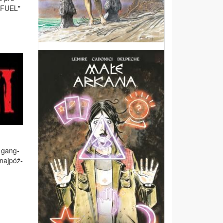
"FU­EL"
r gang­
 naj­póź­