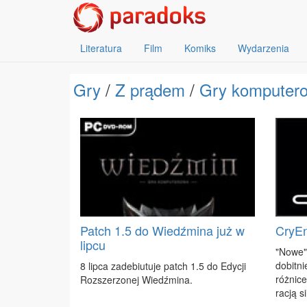
Literatura
Film
Komiks
Wydarzenia
Gry
/
Z prądem
/
Gry komputer
Patch 1.5 do Wiedźmina już w
CryEn
lipcu
"No­we"
do­bit­ni
8 lip­ca za­de­biu­tu­je patch 1.5 do Edy­cji
róż­ni­c
Roz­sze­rzo­nej Wiedź­mi­na.
ra­cją s