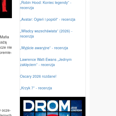
„Robin Hood: Koniec legendy” -
recenzja
„Avatar: Ogień i popiół” - recenzja
„Władcy wszechświata” (2026) -
recenzja
 Ma­fia
ka­żą
­cze nie
„Wyjście awaryjne” - recenzja
pre­mie­
Lawrence Watt-Ewans „Jednym
zaklęciem” - recenzja
Oscary 2026 rozdane!
„Krzyk 7” - recenzja
zy ocze­
­lar­nych