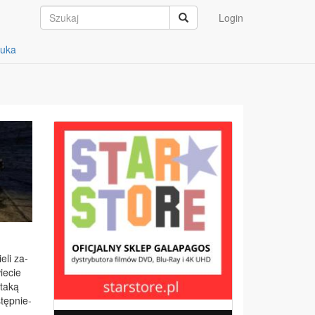
Login
auka
e­li za­
ie­cie
ta­ką
tęp­nie­