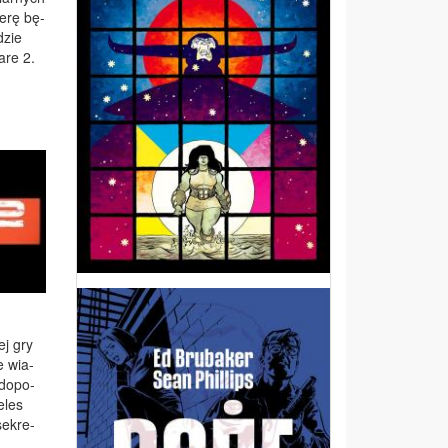
e­rę bę­
dzie
fa­re 2.
wej gry
e wia­
­do­po­
­les
se­kre­