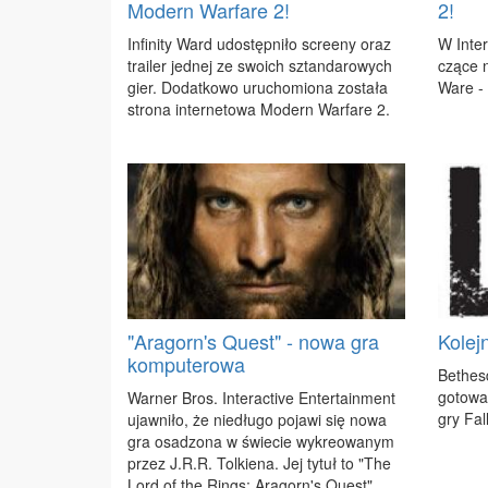
Modern Warfare 2!
2!
In­fi­ni­ty Ward udo­stęp­ni­ło scre­eny oraz
W In­ter­
tra­iler jed­nej ze swo­ich sztan­da­ro­wych
czą­ce n
gier. Do­dat­ko­wo uru­cho­mio­na zo­sta­ła
Wa­re -
stro­na in­ter­ne­to­wa Mo­dern War­fa­re 2.
"Aragorn's Quest" - nowa gra
Kolej
komputerowa
Be­thes­
go­to­wa
War­ner Bros. In­te­rac­ti­ve En­ter­ta­in­ment
gry Fal­
ujaw­ni­ło, że nie­dłu­go po­ja­wi się no­wa
gra osa­dzo­na w świe­cie wy­kre­owa­nym
przez J.R.R. Tol­kie­na. Jej ty­tuł to "The
Lord of the Rings: Ara­gorn's Qu­est".