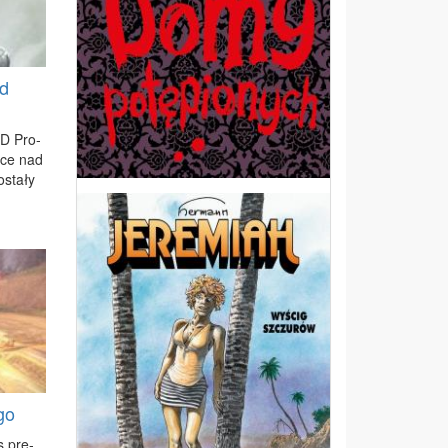
od
CD Pro­
a­ce nad
­sta­ły
go
s pre­