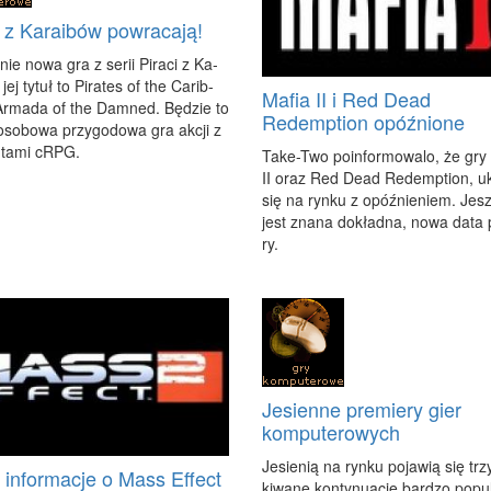
i z Karaibów powracają!
nie no­wa gra z se­rii Pi­ra­ci z Ka­
 jej ty­tuł to Pi­ra­tes of the Ca­rib­
Mafia II i Red Dead
Ar­ma­da of the Dam­ned. Bę­dzie to
Redemption opóźnione
­oso­bo­wa przy­go­do­wa gra ak­cji z
­ta­mi cRPG.
Ta­ke-Two po­in­for­mo­wa­lo, że gry
II oraz Red De­ad Re­demp­tion, u
się na ryn­ku z opóź­nie­niem. Jesz
jest zna­na do­kład­na, no­wa da­ta 
ry.
Jesienne premiery gier
komputerowych
Je­sie­nią na ryn­ku po­ja­wią się tr
informacje o Mass Effect
ki­wa­ne kon­ty­nu­acje bar­dzo po­pu