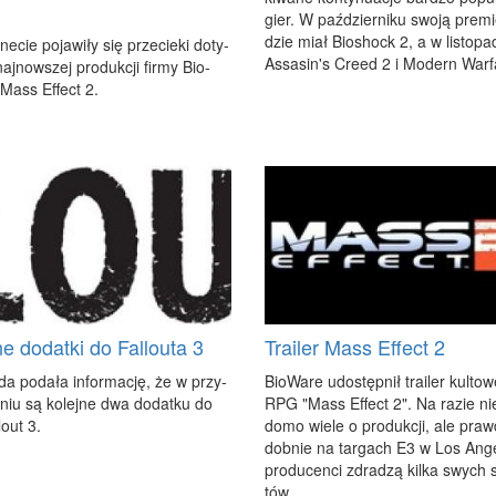
gier. W paź­dzier­ni­ku swo­ją pre­mi
dzie miał Bio­shock 2, a w li­sto­pa­
ne­cie po­ja­wi­ły się prze­cie­ki do­ty­
As­sa­sin's Cre­ed 2 i Mo­dern War­
aj­now­szej pro­duk­cji fir­my Bio­
 Mass Ef­fect 2.
ne dodatki do Fallouta 3
Trailer Mass Effect 2
da po­da­ła in­for­ma­cję, że w przy­
Bio­Wa­re udo­stęp­nił tra­iler kul­to­
­niu są ko­lej­ne dwa do­dat­ku do
RPG "Mass Ef­fect 2". Na ra­zie ni
lo­ut 3.
do­mo wie­le o pro­duk­cji, ale praw
dob­nie na tar­gach E3 w Los An­ge
pro­du­cen­ci zdra­dzą kil­ka swych 
tów.