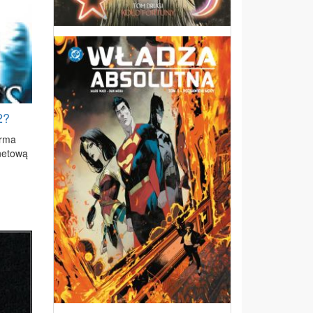
2?
r­ma
ne­to­wą