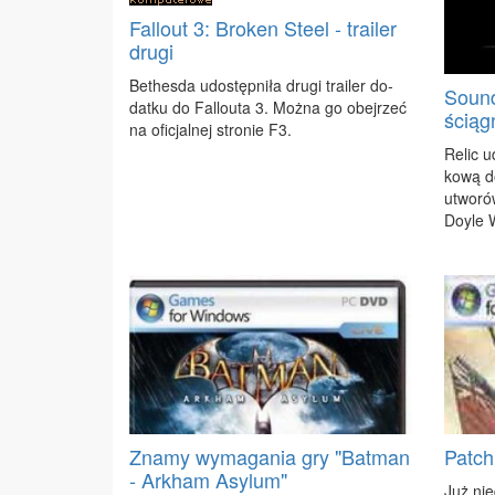
Fallout 3: Broken Steel - trailer
drugi
Be­thes­da udo­stęp­ni­ła dru­gi tra­iler do­
Sound
dat­ku do Fal­lo­uta 3. Moż­na go obej­rzeć
ściąg
na ofi­cjal­nej stro­nie F3.
Re­lic u
ko­wą d
utwo­rów
Doy­le 
Znamy wymagania gry "Batman
Patch
- Arkham Asylum"
Już nie­