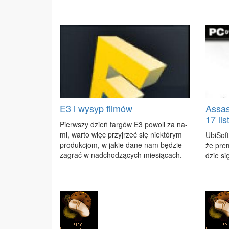
E3 i wysyp filmów
Assas
17 li
Pierw­szy dzień tar­gów E3 po­wo­li za na­
mi, war­to więc przyj­rzeć się nie­któ­rym
Ubi­Soft
pro­duk­cjom, w ja­kie da­ne nam bę­dzie
że pre­
za­grać w nad­cho­dzą­cych mie­sią­cach.
dzie się