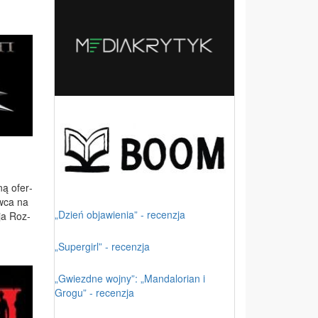
­ną ofer­
rw­ca na
„Dzień objawienia” - recenzja
cja Roz­
„Supergirl” - recenzja
„Gwiezdne wojny”: „Mandalorian i
Grogu” - recenzja