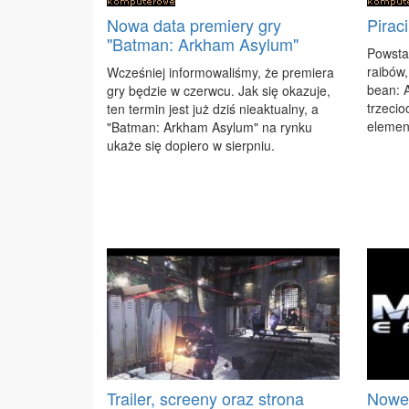
Nowa data premiery gry
Pirac
"Batman: Arkham Asylum"
Po­wsta­
ra­ibów,
Wcze­śniej in­for­mo­wa­li­śmy, że pre­mie­ra
be­an: 
gry bę­dzie w czerw­cu. Jak się oka­zu­je,
trze­cio
ten ter­min jest już dziś nie­ak­tu­al­ny, a
ele­men
"Bat­man: Ar­kham Asy­lum" na ryn­ku
uka­że się do­pie­ro w sierp­niu.
Trailer, screeny oraz strona
Nowe 