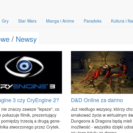
Gry
Star Wars
Manga i Anime
Paradoks
Kultura i N
owe
/
Newsy
gine 3 czy CryEngine 2?
D&D Online za darmo
 nie zna­czy za­wsze "lep­sze", co
Już nie­dłu­go wszy­scy, któ­rzy chci
e po­ka­zu­je fil­mik, pre­zen­tu­ją­cy
sma­ko­wać ży­cia w wir­tu­al­nym św
e po­mię­dzy trze­cią a dru­gą ge­ne­
Dun­ge­ons & Dra­gons bę­dą mie­li 
il­ni­ka stwo­rzo­ne­go przez Cry­tek.
moż­li­wość - wszyst­ko dzię­ki udo­s
niu te­go ty­tu­łu za dar­mo.