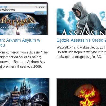
an: Arkham Asylum w
Będzie Assassin's Creed 
wcu
Wszyst­ko na to wska­zu­je, gdyż fi
Ubi­soft udo­stęp­ni­ła wi­try­nę in­ter­
­kim ko­mer­cyj­nym suk­ce­sie "The
po­świę­co­ną dru­giej czę­ści AC.
i­ght" przy­szedł czas na grę
te­ro­wą - "Bat­man: Ar­kham Asy­
ej pre­mie­ra 9 czerw­ca 2009.