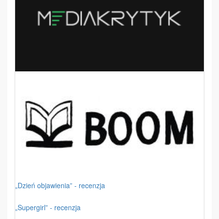
„Dzień objawienia” - recenzja
„Supergirl” - recenzja