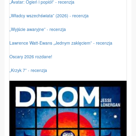
„Avatar: Ogień i popiół” - recenzja
„Władcy wszechświata” (2026) - recenzja
„Wyjście awaryjne” - recenzja
Lawrence Watt-Ewans „Jednym zaklęciem” - recenzja
Oscary 2026 rozdane!
„Krzyk 7” - recenzja