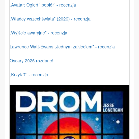
„Avatar: Ogień i popiół” - recenzja
„Władcy wszechświata” (2026) - recenzja
„Wyjście awaryjne” - recenzja
Lawrence Watt-Ewans „Jednym zaklęciem” - recenzja
Oscary 2026 rozdane!
„Krzyk 7” - recenzja