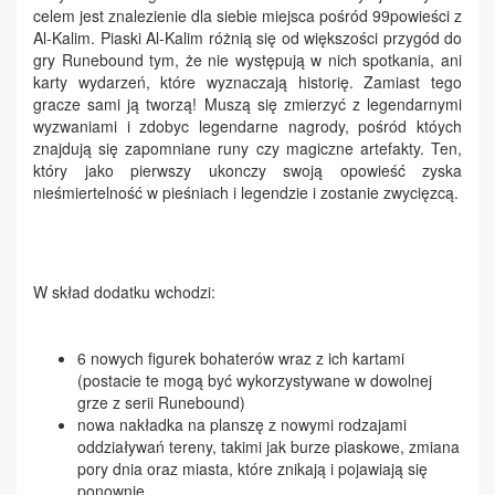
celem jest znalezienie dla siebie miejsca pośród 99powieści z
Al-Kalim. Piaski Al-Kalim różnią się od większości przygód do
gry Runebound tym, że nie występują w nich spotkania, ani
karty wydarzeń, które wyznaczają historię. Zamiast tego
gracze sami ją tworzą! Muszą się zmierzyć z legendarnymi
wyzwaniami i zdobyc legendarne nagrody, pośród któych
znajdują się zapomniane runy czy magiczne artefakty. Ten,
który jako pierwszy ukonczy swoją opowieść zyska
nieśmiertelność w pieśniach i legendzie i zostanie zwycięzcą.
W skład dodatku wchodzi:
6 nowych figurek bohaterów wraz z ich kartami
(postacie te mogą być wykorzystywane w dowolnej
grze z serii Runebound)
nowa nakładka na planszę z nowymi rodzajami
oddziaływań tereny, takimi jak burze piaskowe, zmiana
pory dnia oraz miasta, które znikają i pojawiają się
ponownie