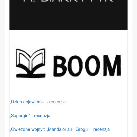
„Dzień objawienia” - recenzja
„Supergirl” - recenzja
„Gwiezdne wojny”: „Mandalorian i Grogu” - recenzja