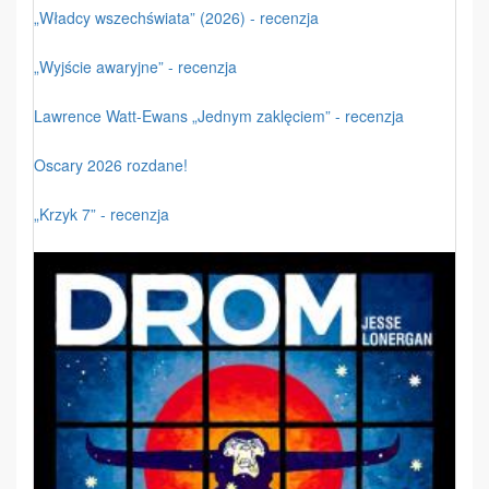
„Władcy wszechświata” (2026) - recenzja
„Wyjście awaryjne” - recenzja
Lawrence Watt-Ewans „Jednym zaklęciem” - recenzja
Oscary 2026 rozdane!
„Krzyk 7” - recenzja