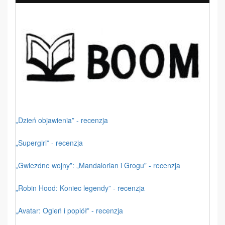
„Dzień objawienia” - recenzja
„Supergirl” - recenzja
„Gwiezdne wojny”: „Mandalorian i Grogu” - recenzja
„Robin Hood: Koniec legendy” - recenzja
„Avatar: Ogień i popiół” - recenzja