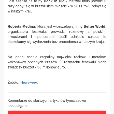
Jest szansa na to by
Rock in Rio
- festiwal który jedynie 3
razy odbył się w brazylijskim mieście - w 2011 roku odbył się
w naszym kraju.
Roberta Medina
, która jest wiceszefową firmy
Better World
,
organizatora festiwalu, prowadzi rozmowy z polskimi
inwestorami i sponsorami. Jeśli odniesie sukces to
doczekamy się wydarzenia bez precedensu w naszym kraju.
Na jednej scenie zagraliby najwięksi rockowi i metalowi
wykonawcy obecnych czasów. O rozmachu festiwalu niech
świadczy budżet - 30 milionów euro.
Żródło:
Newsweek
Komentarze do starszych artykułów tymczasowo
niedostępne...