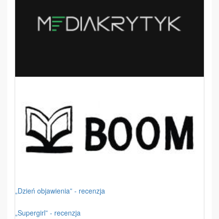
„Dzień objawienia” - recenzja
„Supergirl” - recenzja