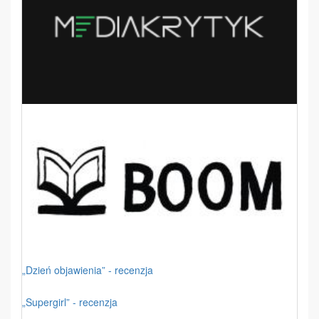
„Dzień objawienia” - recenzja
„Supergirl” - recenzja