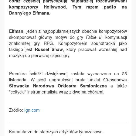
coraz częściej partycypują najbardziej rozchwytywani
kompozytorzy Hollywood. Tym razem padło na
Danny'ego Elfmana.
Elfman
, jeden z najpopularniejszych obecnie kompozytorów
skomponował główny motyw do gry
Fable II
, kontynuacji
znakomitej gry RPG. Kompozytorem soundtracka jako
takiego jest
Russel Shaw
, który pracował wcześniej nad
muzyką do pierwszej części gry.
Premiera ścieźki dźwiękowej została wyznaczona na 25
listopada. W sesji nagraniowej brała udział 90-osobowa
Słowacka Narodowa Orkiestra Symfoniczna
a także
"celtycki" instrumentalista wraz z dwoma chórami.
Źródło:
Ign.com
Komentarze do starszych artykułów tymczasowo