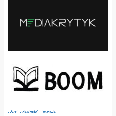
„Dzień objawienia” - recenzja