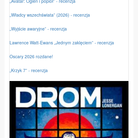
„Avatar: Ogień i popiół” - recenzja
„Władcy wszechświata” (2026) - recenzja
„Wyjście awaryjne” - recenzja
Lawrence Watt-Ewans „Jednym zaklęciem” - recenzja
Oscary 2026 rozdane!
„Krzyk 7” - recenzja