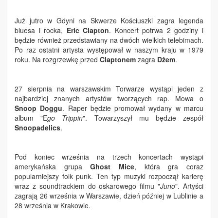
Już jutro w Gdyni na Skwerze Kościuszki zagra legenda
bluesa i rocka,
Eric Clapton
. Koncert potrwa 2 godziny i
będzie również przedstawiany na dwóch wielkich telebimach.
Po raz ostatni artysta występował w naszym kraju w 1979
roku. Na rozgrzewkę przed
Claptonem
zagra
Dżem
.
27 sierpnia na warszawskim Torwarze wystąpi jeden z
najbardziej znanych artystów tworzących rap. Mowa o
Snoop Doggu
. Raper będzie promował wydany w marcu
album "E
go Trippin
". Towarzyszył mu będzie zespół
Snoopadelics
.
Pod koniec września na trzech koncertach wystąpi
amerykańska grupa
Ghost Mice
, która gra coraz
popularniejszy folk punk. Ten typ muzyki rozpoczął karierę
wraz z soundtrackiem do oskarowego filmu "
Juno
". Artyści
zagrają 26 września w Warszawie, dzień później w Lublinie a
28 września w Krakowie.