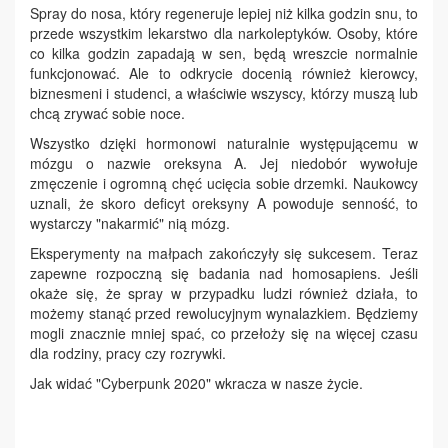
Spray do nosa, który regeneruje lepiej niż kilka godzin snu, to
przede wszystkim lekarstwo dla narkoleptyków. Osoby, które
co kilka godzin zapadają w sen, będą wreszcie normalnie
funkcjonować. Ale to odkrycie docenią również kierowcy,
biznesmeni i studenci, a właściwie wszyscy, którzy muszą lub
chcą zrywać sobie noce.
Wszystko dzięki hormonowi naturalnie występującemu w
mózgu o nazwie oreksyna A. Jej niedobór wywołuje
zmęczenie i ogromną chęć ucięcia sobie drzemki. Naukowcy
uznali, że skoro deficyt oreksyny A powoduje senność, to
wystarczy "nakarmić" nią mózg.
Eksperymenty na małpach zakończyły się sukcesem. Teraz
zapewne rozpoczną się badania nad homosapiens. Jeśli
okaże się, że spray w przypadku ludzi również działa, to
możemy stanąć przed rewolucyjnym wynalazkiem. Będziemy
mogli znacznie mniej spać, co przełoży się na więcej czasu
dla rodziny, pracy czy rozrywki.
Jak widać "Cyberpunk 2020" wkracza w nasze życie.