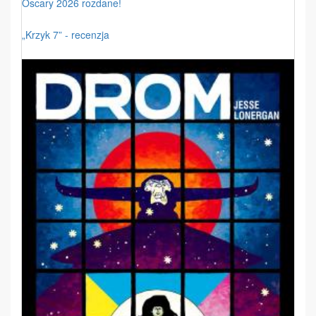
Oscary 2026 rozdane!
„Krzyk 7” - recenzja