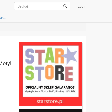
Login
auka
Motyl