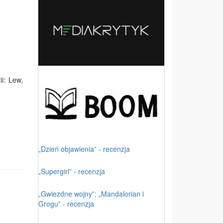
i: Lew,
„Dzień objawienia” - recenzja
„Supergirl” - recenzja
„Gwiezdne wojny”: „Mandalorian i
Grogu” - recenzja