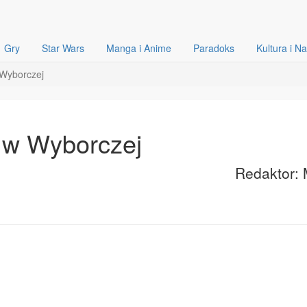
Gry
Star Wars
Manga i Anime
Paradoks
Kultura i N
 Wyborczej
" w Wyborczej
Redaktor: 