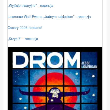
„Wyjście awaryjne” - recenzja
Lawrence Watt-Ewans „Jednym zaklęciem” - recenzja
Oscary 2026 rozdane!
„Krzyk 7” - recenzja