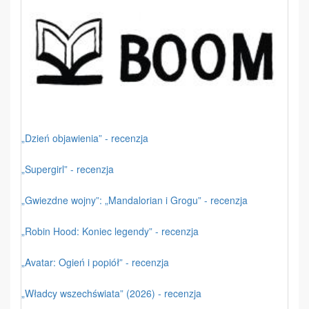
„Dzień objawienia” - recenzja
„Supergirl” - recenzja
„Gwiezdne wojny”: „Mandalorian i Grogu” - recenzja
„Robin Hood: Koniec legendy” - recenzja
„Avatar: Ogień i popiół” - recenzja
„Władcy wszechświata” (2026) - recenzja