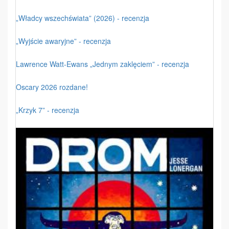
„Władcy wszechświata” (2026) - recenzja
„Wyjście awaryjne” - recenzja
Lawrence Watt-Ewans „Jednym zaklęciem” - recenzja
Oscary 2026 rozdane!
„Krzyk 7” - recenzja