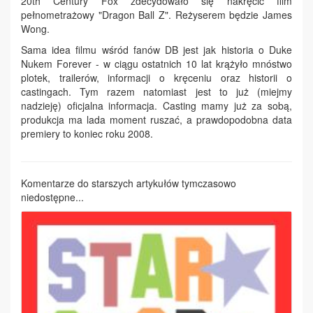
20th Century Fox zdecydowało się nakręcić film
pełnometrażowy "Dragon Ball Z". Reżyserem będzie James
Wong.
Sama idea filmu wśród fanów DB jest jak historia o Duke
Nukem Forever - w ciągu ostatnich 10 lat krążyło mnóstwo
plotek, trailerów, informacji o kręceniu oraz historii o
castingach. Tym razem natomiast jest to już (miejmy
nadzieję) oficjalna informacja. Casting mamy już za sobą,
produkcja ma lada moment ruszać, a prawdopodobna data
premiery to koniec roku 2008.
Komentarze do starszych artykułów tymczasowo
niedostępne...