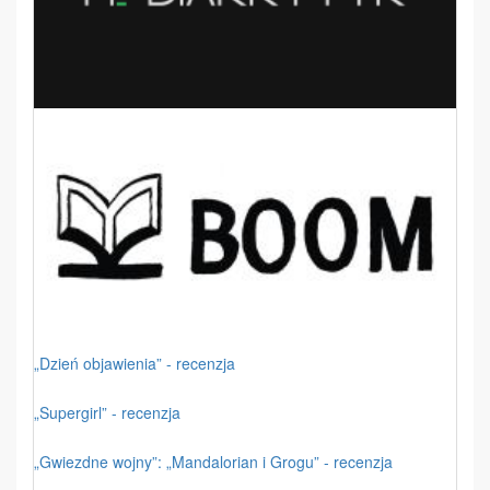
„Dzień objawienia” - recenzja
„Supergirl” - recenzja
„Gwiezdne wojny”: „Mandalorian i Grogu” - recenzja