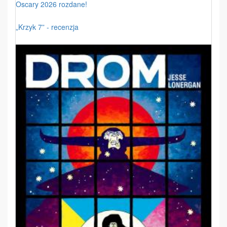
Oscary 2026 rozdane!
„Krzyk 7” - recenzja